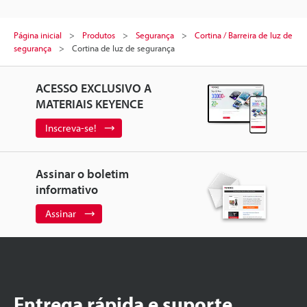
Página inicial
Produtos
Segurança
Cortina / Barreira de luz de
segurança
Cortina de luz de segurança
ACESSO EXCLUSIVO A
MATERIAIS KEYENCE
Inscreva-se!
Assinar o boletim
informativo
Assinar
Entrega rápida e suporte