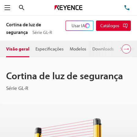
Pesquisa
TE
Menu
Cortina de luz de
Usar IA
Catálogos
segurança
Série GL-R
Visão geral
Especificações
Modelos
Downloads
Suporte 
Cortina de luz de segurança
Série GL-R