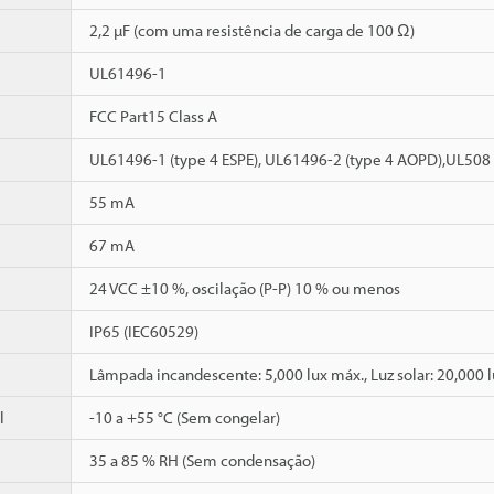
2,2 µF (com uma resistência de carga de 100 Ω)
UL61496-1
FCC Part15 Class A
UL61496-1 (type 4 ESPE), UL61496-2 (type 4 AOPD),UL508
55 mA
67 mA
24 VCC ±10 %, oscilação (P-P) 10 % ou menos
IP65 (IEC60529)
Lâmpada incandescente: 5,000 lux máx., Luz solar: 20,000 
l
-10 a +55 °C (Sem congelar)
35 a 85 % RH (Sem condensação)