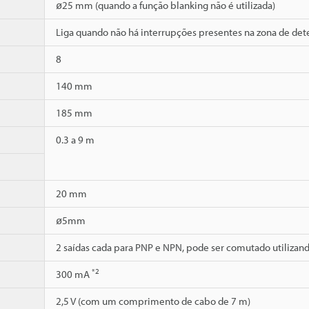
ø25 mm (quando a função blanking não é utilizada)
Liga quando não há interrupções presentes na zona de dete
8
140 mm
185 mm
0.3 a 9 m
20 mm
ø5mm
2 saídas cada para PNP e NPN, pode ser comutado utilizan
*2
300 mA
2,5 V (com um comprimento de cabo de 7 m)