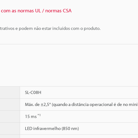
com as normas UL / normas CSA
trativos e podem não estar incluídos com o produto.
SL-C08H
Máx. de ±2,5° (quando a distância operacional é de no mín
*1
15 ms
LED infravermelho (850 nm)