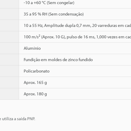
-10 a +60 °C (Sem congelar)
35 a 95 % RH (Sem condensação)
10 a 55 Hz, Amplitude dupla 0,7 mm, 20 varreduras em cada
2
100 m/s
(Aprox. 10 G), pulso de 16 ms, 1,000 vezes em cad
Alumínio
Fundição em moldes de zinco fundido
Policarbonato
Aprox. 165 g
Aprox. 180 g
utiliza a saída PNP.