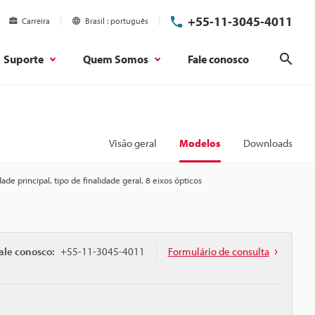
+55-11-3045-4011
Carreira
Brasil
português
Suporte
Quem Somos
Fale conosco
Pesq
Visão geral
Modelos
Downloads
ade principal, tipo de finalidade geral, 8 eixos ópticos
ale conosco:
+55-11-3045-4011
Formulário de consulta