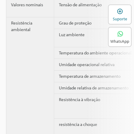
Valores nominais
Tensão de alimentação
A
Suporte
Resistência
Grau de proteção
ambiental
Luz ambiente
WhatsApp
Temperatura do ambiente operacional
Umidade operacional relativa
Temperatura de armazenamento
Umidade relativa de armazenamento
Resistência à vibração
resistência a choque