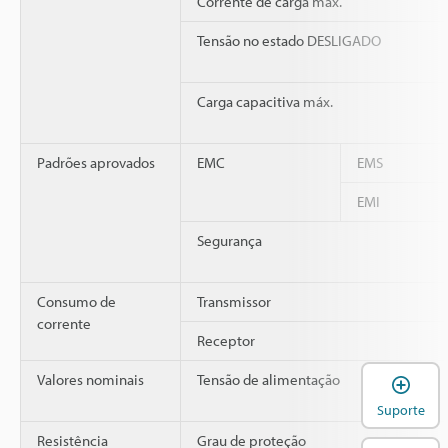
Corrente de carga máx.
Tensão no estado DESLIGADO
Carga capacitiva máx.
Padrões aprovados
EMC
EMS
EMI
Segurança
Consumo de
Transmissor
corrente
Receptor
Valores nominais
Tensão de alimentação
A
Suporte
Resistência
Grau de proteção