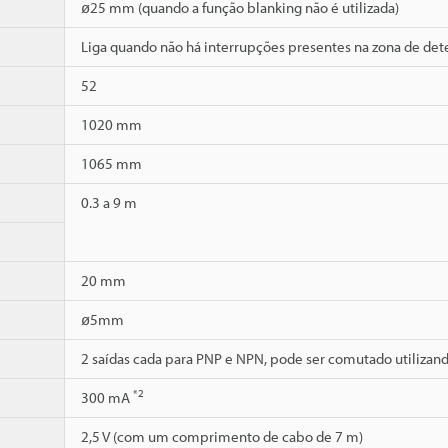
ø25 mm (quando a função blanking não é utilizada)
Liga quando não há interrupções presentes na zona de dete
52
1020 mm
1065 mm
0.3 a 9 m
20 mm
ø5mm
2 saídas cada para PNP e NPN, pode ser comutado utilizan
*2
300 mA
2,5 V (com um comprimento de cabo de 7 m)