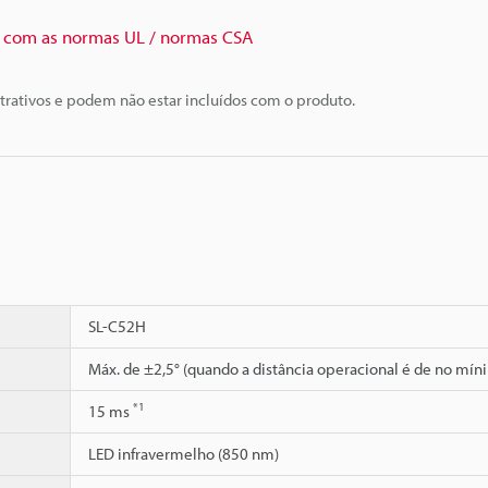
com as normas UL / normas CSA
trativos e podem não estar incluídos com o produto.
SL-C52H
Máx. de ±2,5° (quando a distância operacional é de no mín
*1
15 ms
LED infravermelho (850 nm)