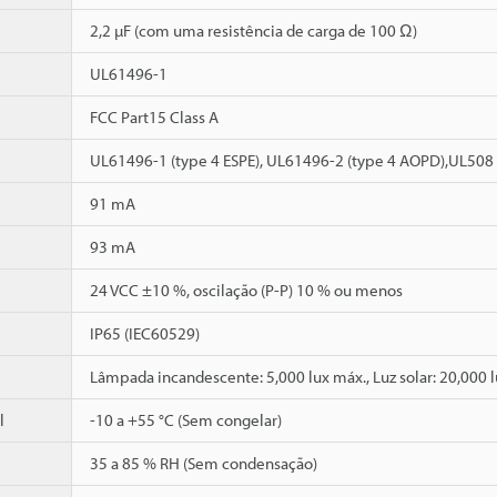
2,2 µF (com uma resistência de carga de 100 Ω)
UL61496-1
FCC Part15 Class A
UL61496-1 (type 4 ESPE), UL61496-2 (type 4 AOPD),UL508
91 mA
93 mA
24 VCC ±10 %, oscilação (P-P) 10 % ou menos
IP65 (IEC60529)
Lâmpada incandescente: 5,000 lux máx., Luz solar: 20,000 
l
-10 a +55 °C (Sem congelar)
35 a 85 % RH (Sem condensação)