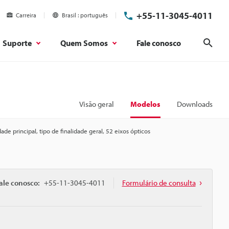
+55-11-3045-4011
Carreira
Brasil
português
Suporte
Quem Somos
Fale conosco
Pesq
Visão geral
Modelos
Downloads
ade principal, tipo de finalidade geral, 52 eixos ópticos
ale conosco:
+55-11-3045-4011
Formulário de consulta