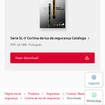
Série SL-V Cortina de luz de segurança Catálogo
PDF
:
28.7MB
/
Português
Fazer download
A
Suporte
Página inicial
Produtos
Segurança
Cortina / Barreira de luz de
segurança
Cortina de luz de segurança
Downloads
WhatsApp