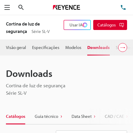
Pesquisa
TE
Menu
Cortina de luz de
Usar IA
Catálogos
segurança
Série SL-V
Visão geral
Especificações
Modelos
Downloads
Suporte 
Downloads
Cortina de luz de segurança
Série SL-V
Catálogos
Guia técnico
Data Sheet
CAD / CAE