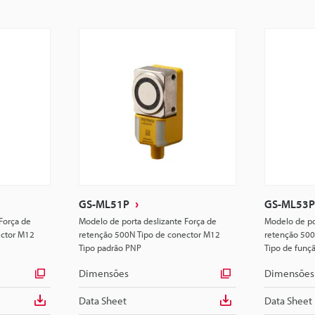
GS-ML51P
GS-ML53P
Força de
Modelo de porta deslizante Força de
Modelo de po
ector M12
retenção 500N Tipo de conector M12
retenção 500
Tipo padrão PNP
Tipo de funç
Dimensões
Dimensões
Data Sheet
Data Sheet