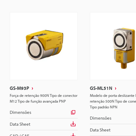
GS-M93P
GS-ML51N
Força de retenção 900N Tipo de conector
Modelo de porta deslizante 
M12 Tipo de função avançada PNP
retenção 500N Tipo de con
Tipo padrão NPN
Dimensões
Dimensões
Data Sheet
Data Sheet
CAD / CAE