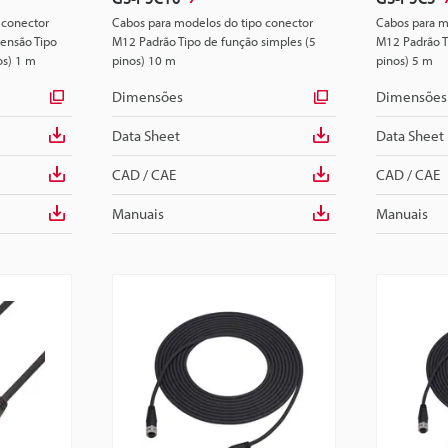
 conector
Cabos para modelos do tipo conector
Cabos para m
ensão Tipo
M12 Padrão Tipo de função simples (5
M12 Padrão T
os) 1 m
pinos) 10 m
pinos) 5 m
Dimensões
Dimensões
Data Sheet
Data Sheet
CAD / CAE
CAD / CAE
Manuais
Manuais