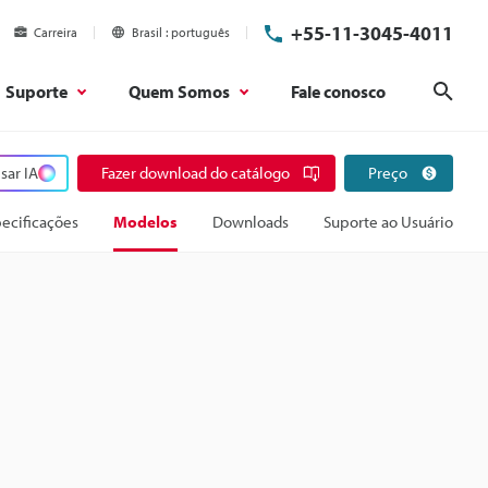
+55-11-3045-4011
Carreira
Brasil
português
Suporte
Quem Somos
Fale conosco
Pesq
sar IA
Fazer download do catálogo
Preço
ecificações
Modelos
Downloads
Suporte ao Usuário