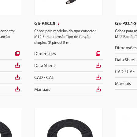
GS-P5CC5
GS-P8C10
 conector
Cabos para modelos do tipo conector
Cabos para m
função
M12 Para extensão Tipo de função
M12 Padrão T
simples (5 pinos) 5 m
Dimensões
Dimensões
Data Sheet
Data Sheet
CAD / CAE
CAD / CAE
Manuais
Manuais