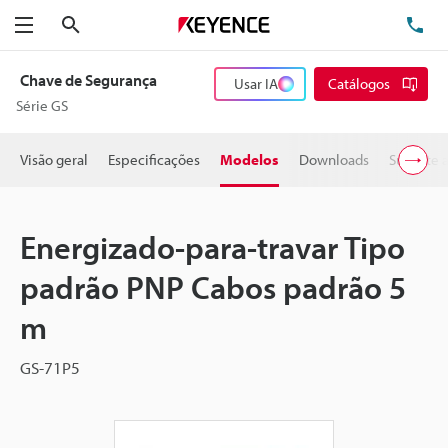
Pesquisa
TE
Menu
Chave de Segurança
Usar IA
Catálogos
Série GS
Visão geral
Especificações
Modelos
Downloads
Suporte 
Energizado-para-travar Tipo
padrão PNP Cabos padrão 5
m
GS-71P5