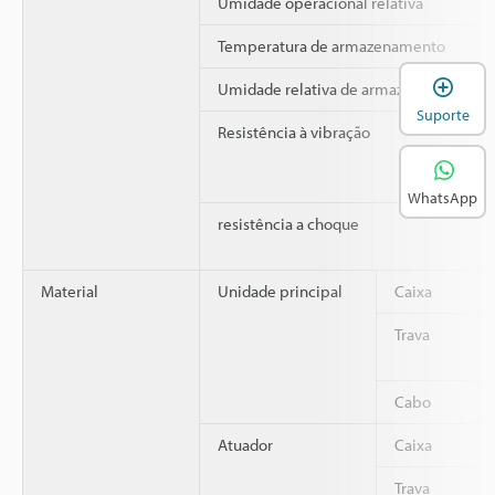
Umidade operacional relativa
Temperatura de armazenamento
A
Umidade relativa de armazenamento
Suporte
Resistência à vibração
WhatsApp
resistência a choque
Material
Unidade principal
Caixa
Trava
Cabo
Atuador
Caixa
Trava