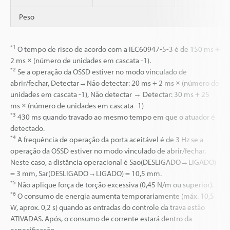
Peso
*1
O tempo de risco de acordo com a IEC60947-5-3 é de 150 ms +
2 ms × (número de unidades em cascata -1).
*2
Se a operação da OSSD estiver no modo vinculado de
abrir/fechar, Detectar→Não detectar: 20 ms + 2 ms × (número de
unidades em cascata -1), Não detectar → Detectar: 30 ms + 25
ms × (número de unidades em cascata -1)
*3
430 ms quando travado ao mesmo tempo em que o atuador é
detectado.
*4
A frequência de operação da porta aceitável é de 3 Hz se a
operação da OSSD estiver no modo vinculado de abrir/fechar.
Neste caso, a distância operacional é Sao(DESLIGADO→LIGADO)
= 3 mm, Sar(DESLIGADO→LIGADO) = 10,5 mm.
*5
Não aplique força de torção excessiva (0,45 N/m ou superior).
*6
O consumo de energia aumenta temporariamente (máx. 10,5
W, aprox. 0,2 s) quando as entradas do controle da trava estão
ATIVADAS. Após, o consumo de corrente estará dentro da
especificação.