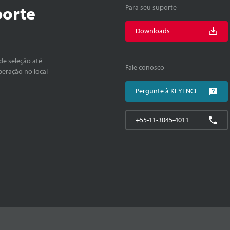
porte
Para seu suporte
Downloads
de seleção até
Fale conosco
peração no local
Pergunte à KEYENCE
+55-11-3045-4011