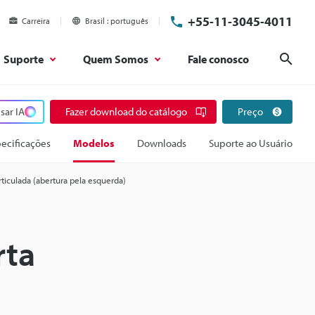
+55-11-3045-4011
Carreira
Brasil
português
Suporte
Quem Somos
Fale conosco
Pesq
sar IA
Fazer download do catálogo
Preço
ecificações
Modelos
Downloads
Suporte ao Usuário
ticulada (abertura pela esquerda)
rta