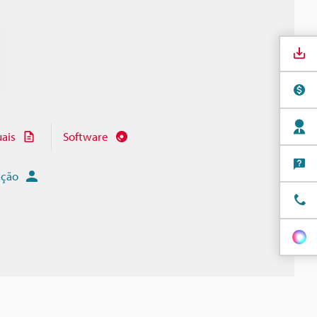
ais
Software
ação