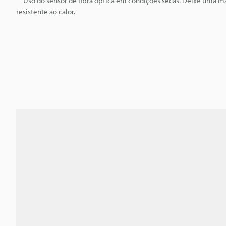
Uso do sensor de fibra óptica em condições secas. Deixe uma ma
resistente ao calor.