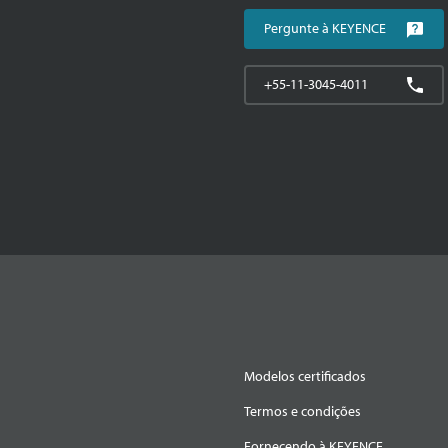
Pergunte à KEYENCE
+55-11-3045-4011
Modelos certificados
Termos e condições
Fornecendo à KEYENCE