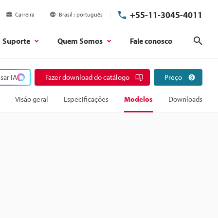
+55-11-3045-4011
Carreira
Brasil
português
Suporte
Quem Somos
Fale conosco
Pesq
sar IA
Fazer download do catálogo
Preço
Visão geral
Especificações
Modelos
Downloads