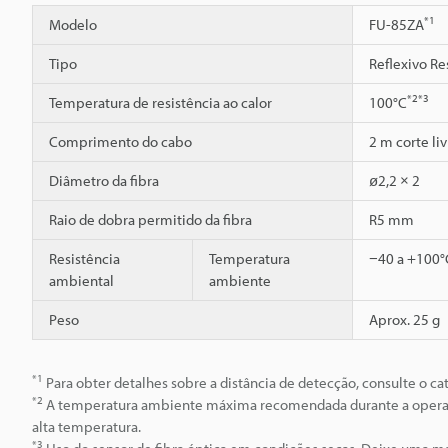
*1
Modelo
FU-85ZA
Tipo
Reflexivo Re
*2
*3
Temperatura de resistência ao calor
100°C
Comprimento do cabo
2 m corte liv
Diâmetro da fibra
ø2,2 × 2
Raio de dobra permitido da fibra
R5 mm
Resistência
Temperatura
−40 a +100°
ambiental
ambiente
Peso
Aprox. 25 g
*1
Para obter detalhes sobre a distância de detecção, consulte o cat
*2
A temperatura ambiente máxima recomendada durante a operaç
alta temperatura.
*3