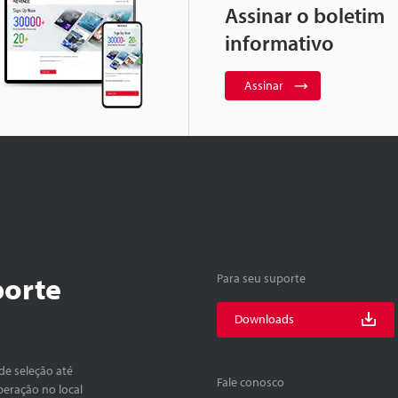
Assinar o boletim
informativo
Assinar
porte
Para seu suporte
Downloads
de seleção até
Fale conosco
peração no local