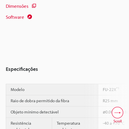
Dimensões
Software
Especificações
*1
Modelo
FU-22X
Raio de dobra permitido da fibra
R25 mm
Objeto mínimo detectável
ø0.005 mm fio
Scroll
Resistência
Temperatura
-40 a +70 °C