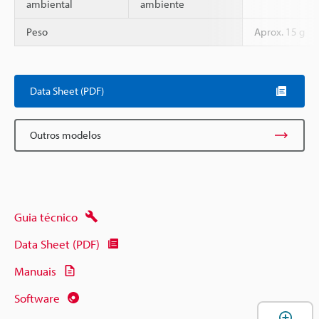
ambiental
ambiente
Peso
Aprox. 15 g
Data Sheet (PDF)
Outros modelos
Guia técnico
Data Sheet (PDF)
Manuais
Software
A