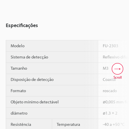
Especificações
Modelo
FU-2303
Sistema de detecção
Reflexivo difu
Tamanho
M3
Scroll
Disposição de detecção
Coaxial
Formato
roscado
Objeto mínimo detectável
ø0,005 mm fio
diâmetro
ø1.3 × 2
Resistência
Temperatura
-40 a +50 °C