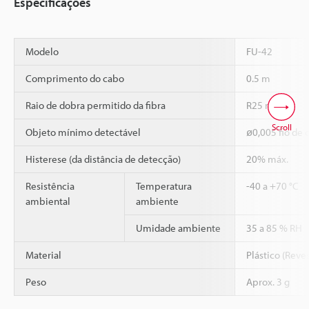
Especificações
Modelo
FU-42
Comprimento do cabo
0.5 m
Raio de dobra permitido da fibra
R25 mm
Scroll
Objeto mínimo detectável
ø0,005 fio de 
Histerese (da distância de detecção)
20% máx.
Resistência
Temperatura
-40 a +70 °C
ambiental
ambiente
Umidade ambiente
35 a 85 % RH
Material
Plástico (Reve
Peso
Aprox. 3 g