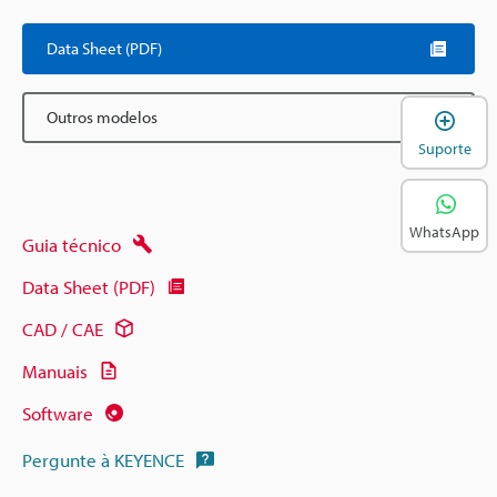
Data Sheet (PDF)
A
Outros modelos
Suporte
WhatsApp
Guia técnico
Data Sheet (PDF)
CAD / CAE
Manuais
Software
Pergunte à KEYENCE