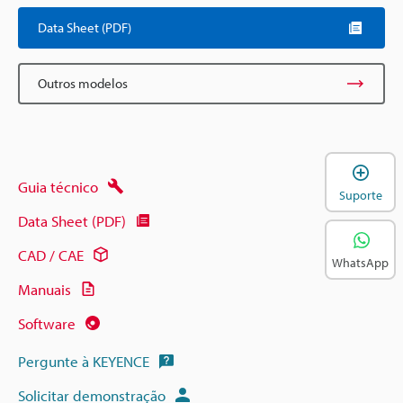
Data Sheet (PDF)
Outros modelos
A
Guia técnico
Suporte
Data Sheet (PDF)
CAD / CAE
WhatsApp
Manuais
Software
Pergunte à KEYENCE
Solicitar demonstração