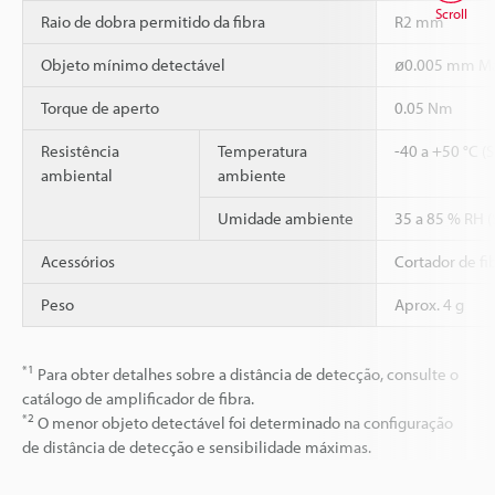
Scroll
Raio de dobra permitido da fibra
R2 mm
Objeto mínimo detectável
ø0.005 mm Mat
Torque de aperto
0.05 Nm
Resistência
Temperatura
-40 a +50 °C (
ambiental
ambiente
Umidade ambiente
35 a 85 % RH 
Acessórios
Cortador de fi
Peso
Aprox. 4 g
*1
Para obter detalhes sobre a distância de detecção, consulte o
catálogo de amplificador de fibra.
*2
O menor objeto detectável foi determinado na configuração
de distância de detecção e sensibilidade máximas.