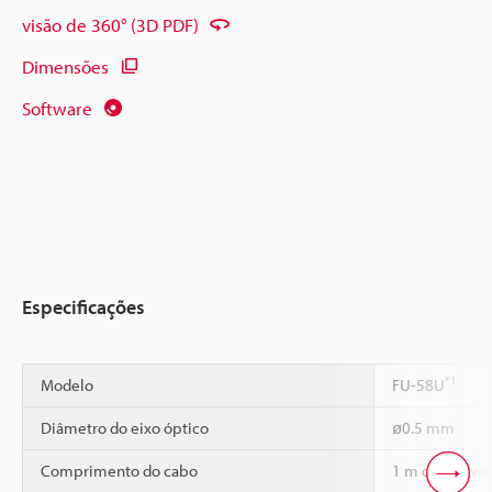
visão de 360° (3D PDF)
Dimensões
Software
Especificações
*1
Modelo
FU-58U
Diâmetro do eixo óptico
ø0.5 mm
Comprimento do cabo
1 m corte livre