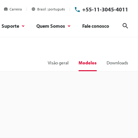
+55-11-3045-4011
Carreira
Brasil
português
Suporte
Quem Somos
Fale conosco
Pesq
Visão geral
Modelos
Downloads