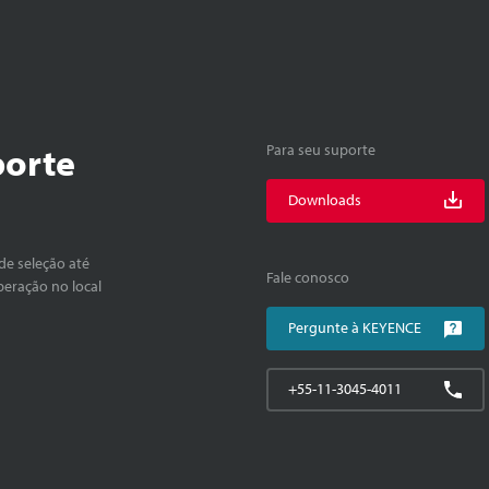
porte
Para seu suporte
Downloads
de seleção até
Fale conosco
peração no local
Pergunte à KEYENCE
+55-11-3045-4011