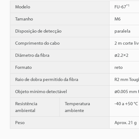
*1
Modelo
FU-67
Tamanho
M6
Disposição de detecção
paralela
Comprimento do cabo
2 m corte liv
Diâmetro da fibra
ø2.2×2
Formato
reto
Raio de dobra permitido da fibra
R2 mm Toug
Objeto mínimo detectável
ø0.005 mm f
Resistência
Temperatura
-40 a +50 °C
ambiental
ambiente
Peso
Aprox. 21 g