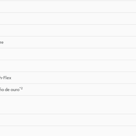
re
h-Flex
*2
io de ouro