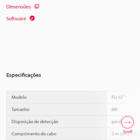
Dimensões
Software
Especificações
*1
Modelo
FU-6F
Tamanho
M6
Disposição de detecção
paralela
Scroll
Comprimento do cabo
2 m corte livre