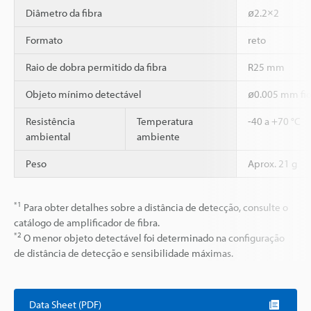
Diâmetro da fibra
ø2.2×2
Formato
reto
Raio de dobra permitido da fibra
R25 mm
Objeto mínimo detectável
ø0.005 mm fio
Resistência
Temperatura
-40 a +70 °C
ambiental
ambiente
Peso
Aprox. 21 g
*1
Para obter detalhes sobre a distância de detecção, consulte o
catálogo de amplificador de fibra.
*2
O menor objeto detectável foi determinado na configuração
de distância de detecção e sensibilidade máximas.
Data Sheet (PDF)