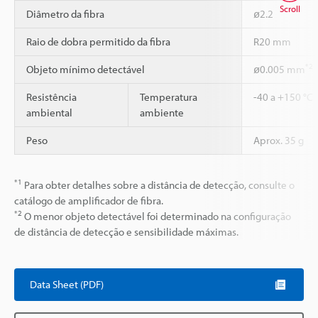
Scroll
Diâmetro da fibra
ø2.2
Raio de dobra permitido da fibra
R20 mm
*2
Objeto mínimo detectável
ø0.005 mm
Resistência
Temperatura
-40 a +150 °C
ambiental
ambiente
Peso
Aprox. 35 g
*1
Para obter detalhes sobre a distância de detecção, consulte o
catálogo de amplificador de fibra.
*2
O menor objeto detectável foi determinado na configuração
de distância de detecção e sensibilidade máximas.
Data Sheet (PDF)