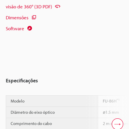
visão de 360° (3D PDF)
Dimensões
Software
Especificações
*1
Modelo
FU-86H
Diâmetro do eixo óptico
ø1.5 mm
Comprimento do cabo
2 m corte livre