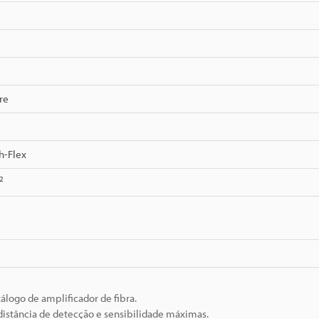
re
h-Flex
2
álogo de amplificador de fibra.
istância de detecção e sensibilidade máximas.