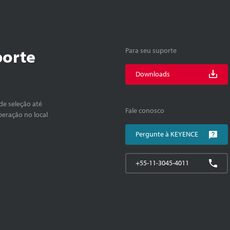
porte
Para seu suporte
Downloads
de seleção até
Fale conosco
peração no local
Pergunte à KEYENCE
+55-11-3045-4011