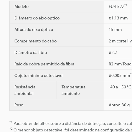
*1
Modelo
FU-L52Z
Diâmetro do eixo óptico
ø1.13 mm
Altura do eixo óptico
15 mm
Comprimento do cabo
2 m corte liv
Diâmetro da fibra
ø2.2
Raio de dobra permitido da fibra
R2 mm Toug
*
Objeto mínimo detectável
ø0.005 mm
Resistência
Temperatura
-40 a +50 °C
ambiental
ambiente
Peso
Aprox. 30 g
*1
Para obter detalhes sobre a distância de detecção, consulte o cat
*2
O menor objeto detectável foi determinado na configuração de d