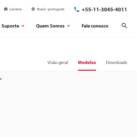
+55-11-3045-4011
Carreira
Brasil
português
Suporte
Quem Somos
Fale conosco
Pesq
Visão geral
Modelos
Downloads
a