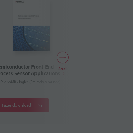
emiconductor Front-End
Fibreoptic Sensor
Scroll
rocess Sensor Applications
Examples and Co
F: 2.56MB / Inglês (Em todo o mundo)
PDF: 930KB / Inglês (Em
Fazer download
Fazer download