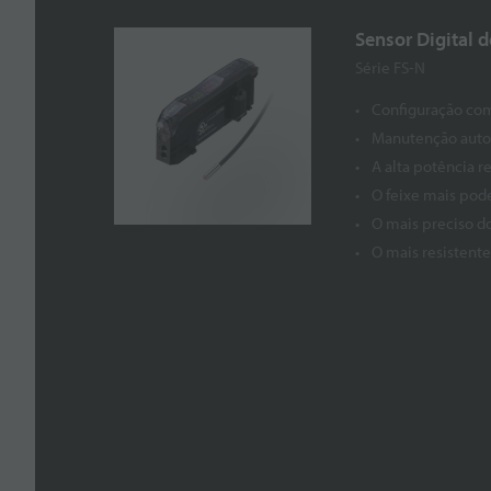
Sensor Digital d
Série FS-N
Configuração co
Manutenção auto
A alta potência r
O feixe mais pod
O mais preciso d
O mais resistent