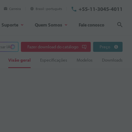
+55-11-3045-4011
Carreira
Brasil
português
Suporte
Quem Somos
Fale conosco
Pesq
sar IA
Fazer download do catálogo
Preço
Visão geral
Especificações
Modelos
Downloads