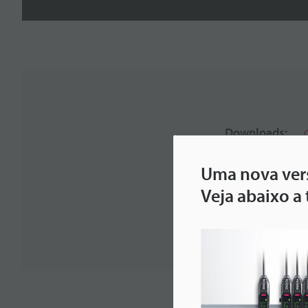
Downloads:
Uma nova vers
Para seu suporte:
Veja abaixo a