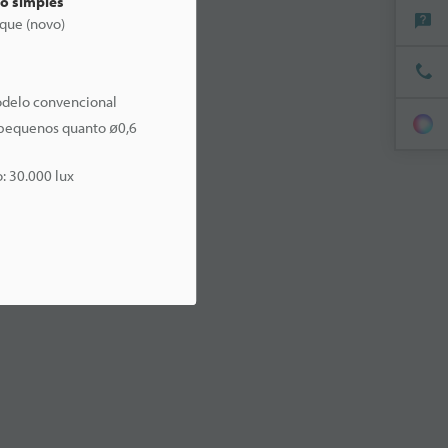
ão simples
que (novo)
odelo convencional
 pequenos quanto ø0,6
: 30.000 lux