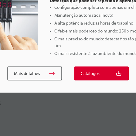
Detecção que pode ser repetida e operaç
Configuração completa com apenas um cli
Manutenção automática (novo)
A alta potência reduz as horas de trabalho
O feixe mais poderoso do mundo: 250 x m
O mais preciso do mundo: detecta fios tão
μm
O mais resistente à luz ambiente do mundo
Mais detalhes
Catálogos
s