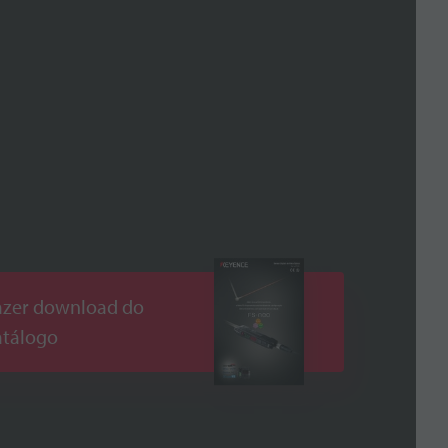
azer download do
atálogo