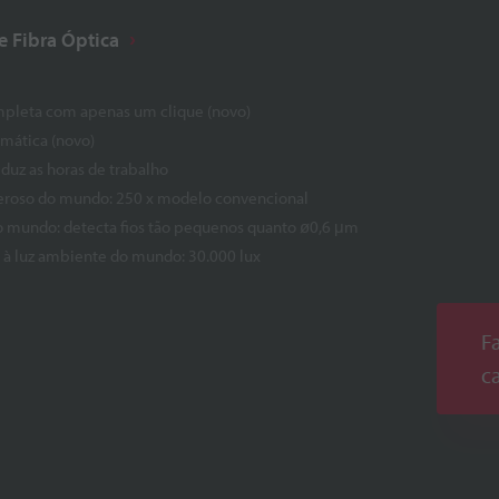
e Fibra Óptica
mpleta com apenas um clique (novo)
mática (novo)
eduz as horas de trabalho
eroso do mundo: 250 x modelo convencional
o mundo: detecta fios tão pequenos quanto ø0,6 μm
e à luz ambiente do mundo: 30.000 lux
F
c