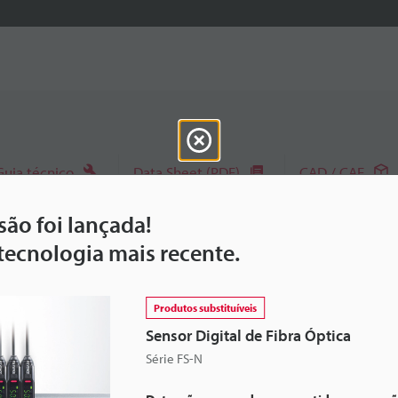
Guia técnico
Data Sheet (PDF)
CAD / CAE
ão foi lançada!
Pergunte à KEYENCE
Solicitar demonstração
 tecnologia mais recente.
Conjunto de produtos:
Sensores de fibra óptica
Produtos substituíveis
Sensor Digital de Fibra Óptica
Série FS-N