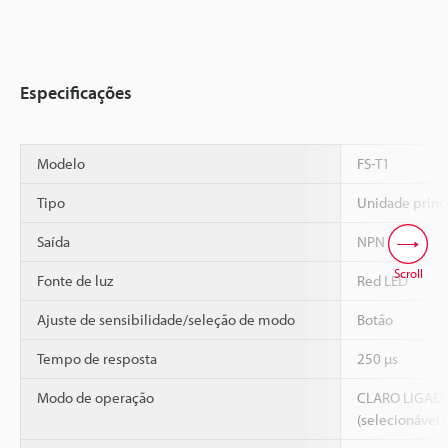
Especificações
Modelo
FS-T1
Tipo
Unidade princ
Saída
NPN
Scroll
Fonte de luz
Red LED
Ajuste de sensibilidade/seleção de modo
Botão
Tempo de resposta
250 µs
Modo de operação
CLARO LIGAD
(selecionável 