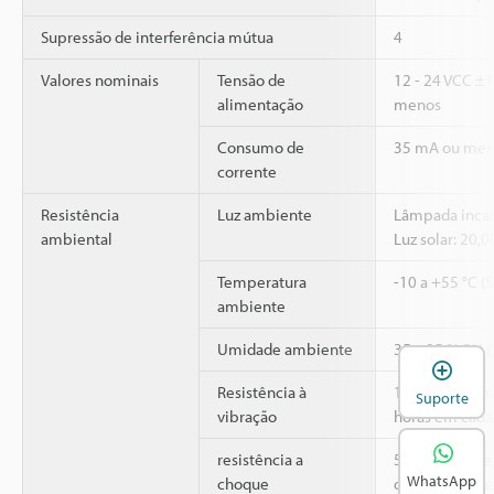
Supressão de interferência mútua
4
Valores nominais
Tensão de
12 - 24 VCC ±1
alimentação
menos
Consumo de
35 mA ou men
corrente
Resistência
Luz ambiente
Lâmpada incan
ambiental
Luz solar: 20,
Temperatura
-10 a +55 °C (
ambiente
Umidade ambiente
35 a 85 % RH 
A
Resistência à
10 a 55 Hz, A
Suporte
vibração
horas em cada 
2
resistência a
500 m/s
, 3 v
WhatsApp
choque
direções X, Y e