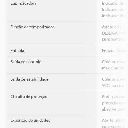
Luz indicadora
Indicador de s
Indicador de o
Indicador de c
Função de temporizador
Atraso ao LIGA
DESLIGAR: 40
DESLIGADO (se
Entrada
Entrada não te
Saída de controle
Coletor abert
máx.), Tensão r
Saída de estabilidade
Coletor abert
VCC máx.), ten
Circuito de proteção
Proteção contr
proteção cont
absorvente de
Expansão de unidades
Até 16 unidad
conectadas (um