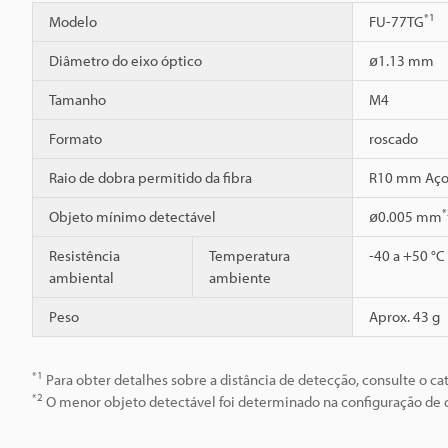
*1
Modelo
FU-77TG
Diâmetro do eixo óptico
ø1.13 mm
Tamanho
M4
Formato
roscado
Raio de dobra permitido da fibra
R10 mm Aço 
*
Objeto mínimo detectável
ø0.005 mm
Resistência
Temperatura
-40 a +50 °C
ambiental
ambiente
Peso
Aprox. 43 g
*1
Para obter detalhes sobre a distância de detecção, consulte o cat
*2
O menor objeto detectável foi determinado na configuração de d