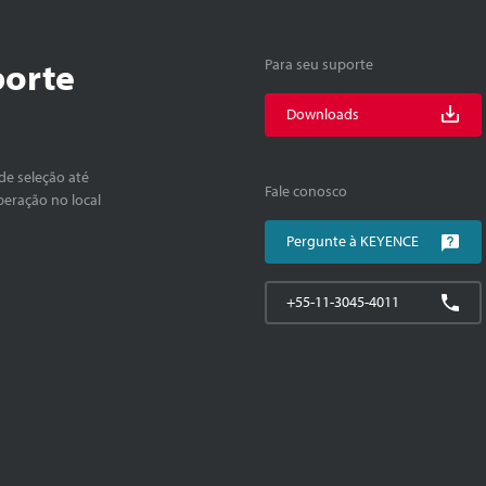
porte
Para seu suporte
Downloads
de seleção até
Fale conosco
peração no local
Pergunte à KEYENCE
+55-11-3045-4011