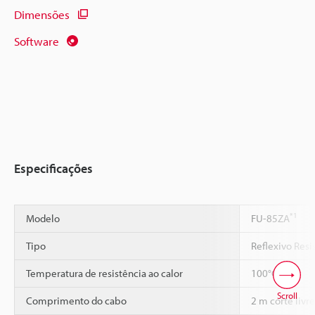
Dimensões
Software
Especificações
*1
Modelo
FU-85ZA
Tipo
Reflexivo Resi
*2
*3
Temperatura de resistência ao calor
100°C
Scroll
Comprimento do cabo
2 m corte livre