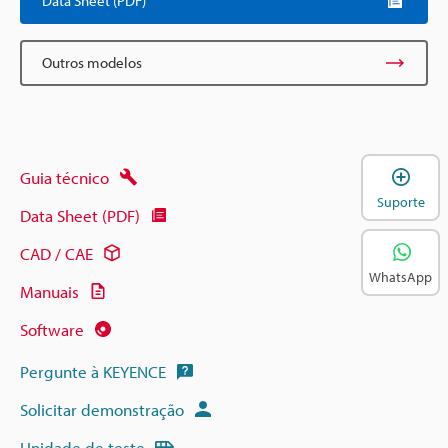
Data Sheet (PDF)
Outros modelos
A
Guia técnico
Suporte
Data Sheet (PDF)
CAD / CAE
WhatsApp
Manuais
Software
Pergunte à KEYENCE
Solicitar demonstração
Unidade de teste