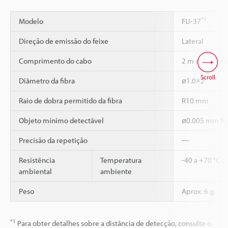
*1
Modelo
FU-37
Direção de emissão do feixe
Lateral
Comprimento do cabo
2 m corte livre
Scroll
Diâmetro da fibra
ø1.0×2
Raio de dobra permitido da fibra
R10 mm
Objeto mínimo detectável
ø0.005 mm fio
Precisão da repetição
―
Resistência
Temperatura
-40 a +70 °C
ambiental
ambiente
Peso
Aprox. 6 g
*1
Para obter detalhes sobre a distância de detecção, consulte o