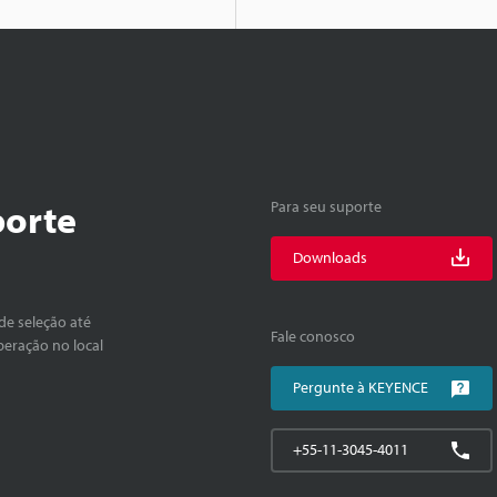
porte
Para seu suporte
Downloads
de seleção até
Fale conosco
peração no local
Pergunte à KEYENCE
+55-11-3045-4011