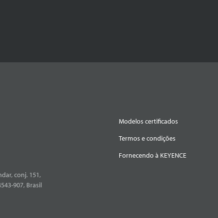
Modelos certificados
Termos e condições
Fornecendo à KEYENCE
dar, conj. 151,
4543-907, Brasil