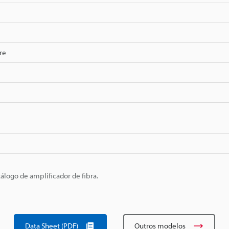
re
álogo de amplificador de fibra.
Data Sheet (PDF)
Outros modelos