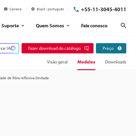
+55-11-3045-4011
Carreira
Brasil
português
Suporte
Quem Somos
Fale conosco
Pesq
sar IA
Fazer download do catálogo
Preço
Visão geral
Modelos
Downloads
ade de fibra reflexiva limitada