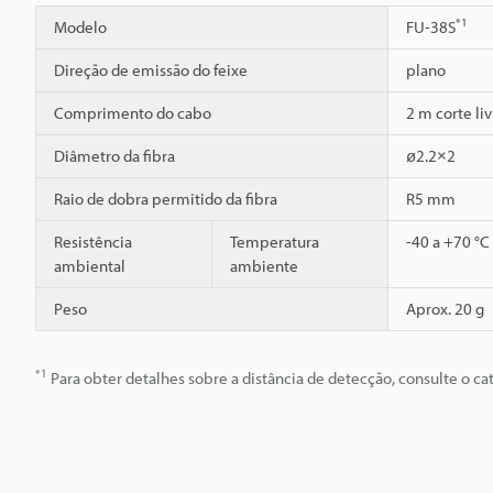
*1
Modelo
FU-38S
Direção de emissão do feixe
plano
Comprimento do cabo
2 m corte liv
Diâmetro da fibra
ø2.2×2
Raio de dobra permitido da fibra
R5 mm
Resistência
Temperatura
-40 a +70 °C
ambiental
ambiente
Peso
Aprox. 20 g
*1
Para obter detalhes sobre a distância de detecção, consulte o cat