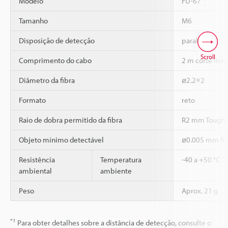
Modelo
FU-67
Tamanho
M6
Disposição de detecção
paralela
Scroll
Comprimento do cabo
2 m corte livre
Diâmetro da fibra
ø2.2×2
Formato
reto
Raio de dobra permitido da fibra
R2 mm Tough-
Objeto mínimo detectável
ø0.005 mm fio
Resistência
Temperatura
-40 a +50 °C
ambiental
ambiente
Peso
Aprox. 21 g
*1
Para obter detalhes sobre a distância de detecção, consulte o