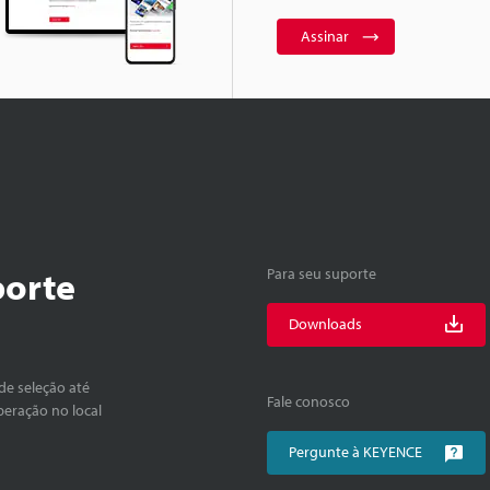
Assinar
porte
Para seu suporte
Downloads
de seleção até
Fale conosco
peração no local
Pergunte à KEYENCE