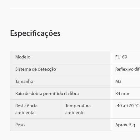
Especificações
Modelo
FU-69
Sistema de detecção
Reflexivo di
Tamanho
M3
Raio de dobra permitido da fibra
R4 mm
Resistência
Temperatura
-40 a +70 °C
ambiental
ambiente
Peso
Aprox. 3 g