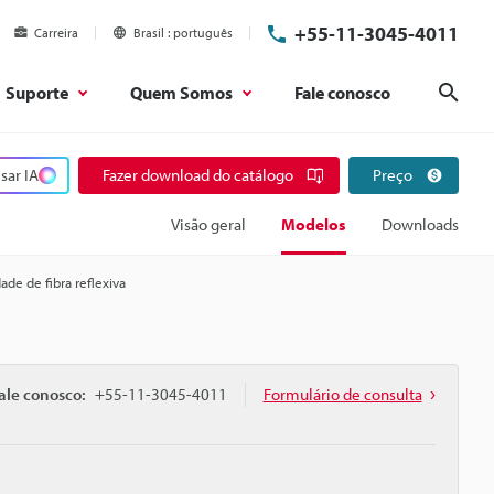
+55-11-3045-4011
Carreira
Brasil
português
Suporte
Quem Somos
Fale conosco
Pesq
sar IA
Fazer download do catálogo
Preço
Visão geral
Modelos
Downloads
ade de fibra reflexiva
ale conosco:
+55-11-3045-4011
Formulário de consulta