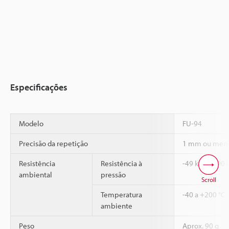
Especificações
Modelo
FU-94
Precisão da repetição
1 mm ou menos
Resistência
Resistência à
-49 kPa a 490 
ambiental
pressão
Scroll
Temperatura
-40 a +200 °C
ambiente
Peso
Aprox. 90 g