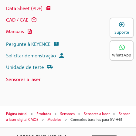
Data Sheet (PDF)
CAD / CAE
A
Manuais
Suporte
Pergunte à KEYENCE
WhatsApp
Solicitar demonstração
Unidade de teste
Sensores a laser
Página inicial
Produtos
Sensores
Sensores a laser
Sensor
a laser digital CMOS
Modelos
Conexões traseiras para GV-H45