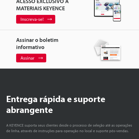
ACESSO EXCLUSIVO A
MATERIAIS KEYENCE
Inscreva-se!
Assinar o boletim
informativo
Assinar
Entrega rápida e suporte
abrangente
A KEYENCE suporta seus clientes desde o processo de seleção até as operações
de linha, através de instruções para operação no local e suporte pós-vendas.