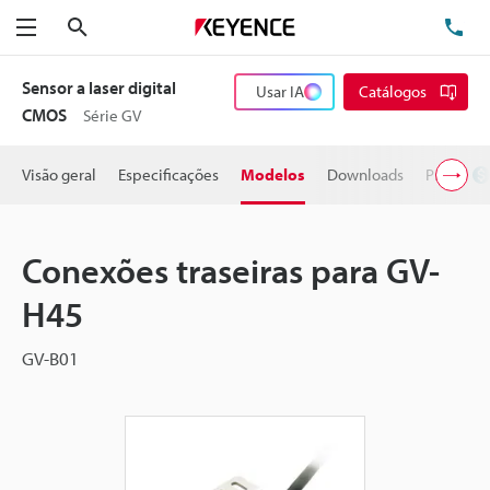
Pesquisa
TE
Menu
Sensor a laser digital
Usar IA
Catálogos
CMOS
Série GV
Visão geral
Especificações
Modelos
Downloads
Preço
Conexões traseiras para GV-
H45
GV-B01