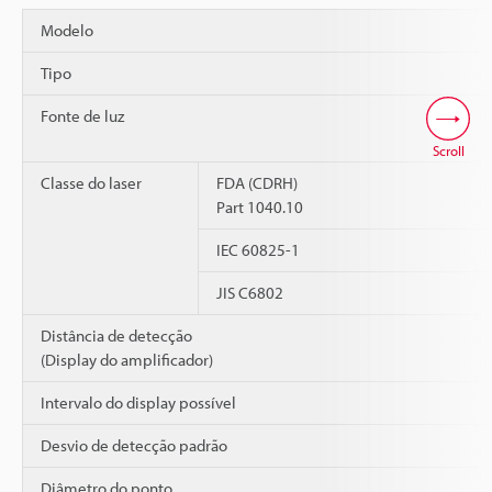
Modelo
Tipo
Fonte de luz
Scroll
Classe do laser
FDA (CDRH)
Part 1040.10
IEC 60825-1
JIS C6802
Distância de detecção
(Display do amplificador)
Intervalo do display possível
Desvio de detecção padrão
Diâmetro do ponto