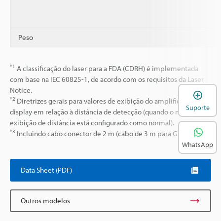
Peso
*1
A classificação do laser para a FDA (CDRH) é implementada
com base na IEC 60825-1, de acordo com os requisitos da Laser
Notice.
A
*2
Diretrizes gerais para valores de exibição do amplificador do
Suporte
display em relação à distância de detecção (quando o modo de
exibição de distância está configurado como normal).
*3
Incluindo cabo conector de 2 m (cabo de 3 m para GV-H1000)
WhatsApp
Data Sheet (PDF)
Outros modelos