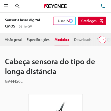
Pesquisa
TE
Menu
Sensor a laser digital
Usar IA
Catálogos
CMOS
Série GV
Visão geral
Especificações
Modelos
Downloads
Preço
Cabeça sensora do tipo de
longa distância
GV-H450L