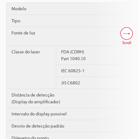
Modelo
Tipo
Fonte de luz
Scroll
Classe do laser
FDA (CDRH)
Part 1040.10
IEC 60825-1
JIS C6802
Distância de detecção
(Display do amplificador)
Intervalo do display possível
Desvio de detecção padrão
Diâmetro do ponto