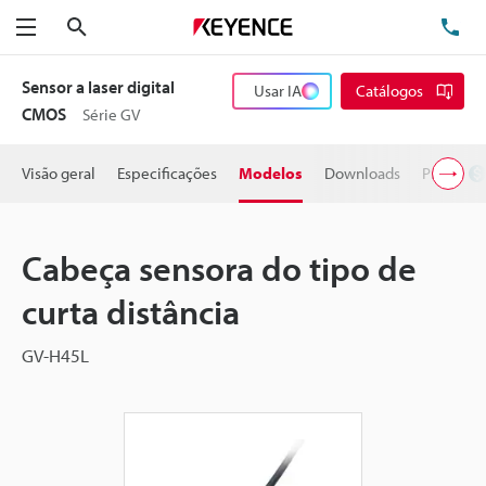
Pesquisa
TE
Menu
Sensor a laser digital
Usar IA
Catálogos
CMOS
Série GV
Visão geral
Especificações
Modelos
Downloads
Preço
Cabeça sensora do tipo de
curta distância
GV-H45L