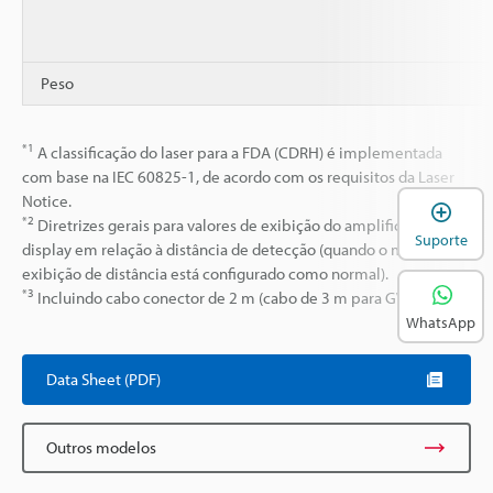
Peso
*1
A classificação do laser para a FDA (CDRH) é implementada
com base na IEC 60825-1, de acordo com os requisitos da Laser
Notice.
A
*2
Diretrizes gerais para valores de exibição do amplificador do
Suporte
display em relação à distância de detecção (quando o modo de
exibição de distância está configurado como normal).
*3
Incluindo cabo conector de 2 m (cabo de 3 m para GV-H1000)
WhatsApp
Data Sheet (PDF)
Outros modelos