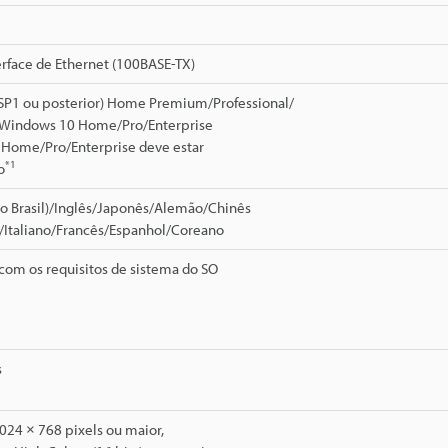
erface de Ethernet (100BASE-TX)
SP1 ou posterior) Home Premium/Professional/
 Windows 10 Home/Pro/Enterprise
Home/Pro/Enterprise deve estar
*1
o
do Brasil)/Inglês/Japonês/Alemão/Chinês
o/Italiano/Francês/Espanhol/Coreano
com os requisitos de sistema do SO
s
024 × 768 pixels ou maior,