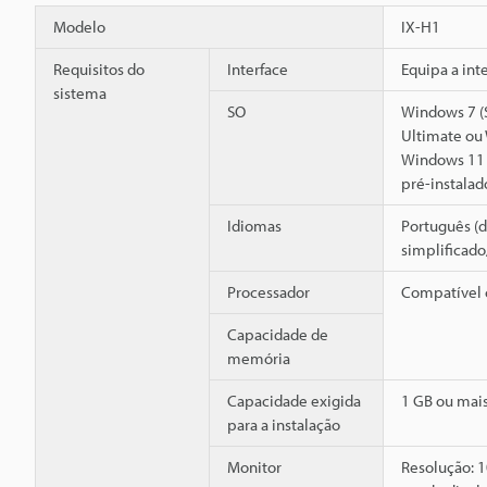
Modelo
IX-H1
Requisitos do
Interface
Equipa a int
sistema
SO
Windows 7 (
Ultimate ou
Windows 11 
pré-instalad
Idiomas
Português (
simplificad
Processador
Compatível 
Capacidade de
memória
Capacidade exigida
1 GB ou mai
para a instalação
Monitor
Resolução: 1