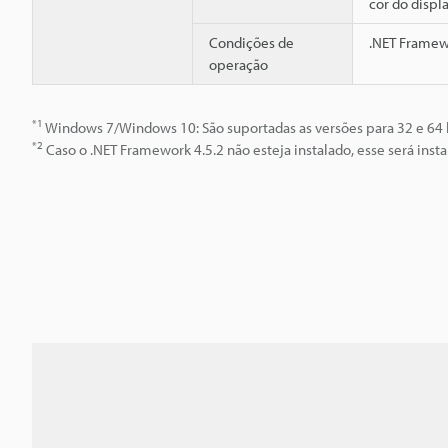
cor do displa
Condições de
.NET Framewo
operação
*1
Windows 7/Windows 10: São suportadas as versões para 32 e 64 b
*2
Caso o .NET Framework 4.5.2 não esteja instalado, esse será ins