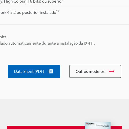
y: High Colour (16 bits) ou superior
*2
rk 4.5.2 ou posterior instalado
its.
talado automaticamente durante a instalação da IX-H1.
Data Sheet (PDF)
Outros modelos