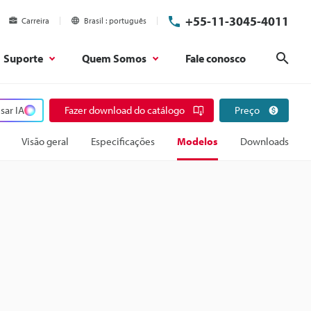
+55-11-3045-4011
Carreira
Brasil
português
Suporte
Quem Somos
Fale conosco
Pesq
sar IA
Fazer download do catálogo
Preço
Visão geral
Especificações
Modelos
Downloads