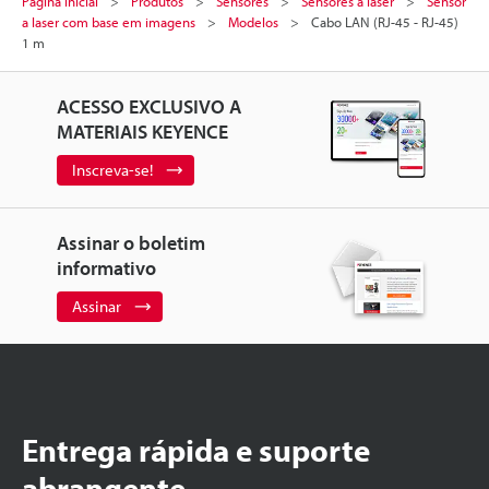
Página inicial
Produtos
Sensores
Sensores a laser
Sensor
a laser com base em imagens
Modelos
Cabo LAN (RJ-45 - RJ-45)
1 m
ACESSO EXCLUSIVO A
MATERIAIS KEYENCE
Inscreva-se!
Assinar o boletim
informativo
Assinar
Entrega rápida e suporte
abrangente