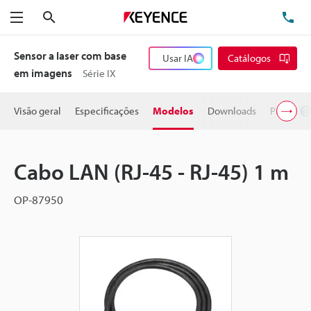
Pesquisa
TE
Menu
Sensor a laser com base
Usar IA
Catálogos
em imagens
Série IX
Visão geral
Especificações
Modelos
Downloads
Preço
Cabo LAN (RJ-45 - RJ-45) 1 m
OP-87950