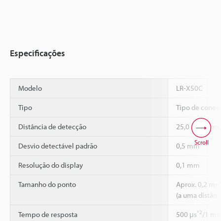
Especificações
Modelo
LR-X50C
Tipo
Tipo de conec
Distância de detecção
25,0 a 50,0 m
Scroll
Desvio detectável padrão
0,5 mm
Resolução do display
0,1 mm
Tamanho do ponto
Aprox. 0,2 m
(a uma distân
*2
Tempo de resposta
500 μs
/1 ms