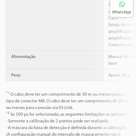
Gaxeta da cab
da lente), EVM
WhatsApp
Cabo: PVC
Estojo do ampl
amplificador, 
amplificador:
Conector ampl
Alimentação
Manual de inst
laser
Peso
Aprox. 35 g
*1
O cabo deve ter um comprimento de 30 m ou menos para o
tipo de conector M8. O cabo deve ter um comprimento de 20 m
ou menos para conexão via IO-Link.
*2
Se 500 μs for selecionado, as seguintes limitações se aplicam.
· Somente a calibração de 2 pontos pode ser realizada.
· A máscara da faixa de detecção é definida durante a calibração.
(A configuração manual do intervalo de mascaramento não é