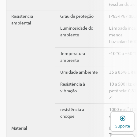
(excluindo a c
Resistência
Grau de proteção
IP65/IP67 (IE
ambiental
Luminosidade do
Lâmpada incan
ambiente
menos
Luz solar: 160
Temperatura
-10 °C a +50 °
ambiente
Umidade ambiente
35 a 85% UR (
Resistência à
10 a 500 Hz; d
vibração
potência: 0,81
Z
2
resistência a
1000 m/s
(100
choque
eixos X, Y e Z
A
Suporte
Material
Estojo da cabe
Tampa da lent