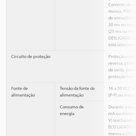
Corrente de cu
menos, PNP: 
de entrada inf
20 ms ou mai
(25 ms ou mai
DESLIGADO qu
está selecion
Circuito de proteção
Proteção cont
reversa, prote
de saída, prot
proteção contr
Fonte de
Tensão da fonte de
16 a 30 VCC (
alimentação
alimentação
(P-P) ou menos
Consumo de
Durante a ope
energia
mA ou menos a
V) (excluindo 
ECO LIGADO/T
menos a 24 V,