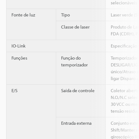
selecionáveis
Fonte de luz
Tipo
Laser verde (
Classe de laser
Produto de Las
FDA (CDRH), P
IO-Link
Especificação
Funções
Função do
Temporizador 
temporizador
DESLIGAR/LIGA
único/Atraso a
ligar Disparo 
E/S
Saída de controle
Coletor abert
N.O./N.C selec
30 VCC ou men
tensão residua
Entrada externa
Conjunto exte
Shift/Manter r
giroscópico RS