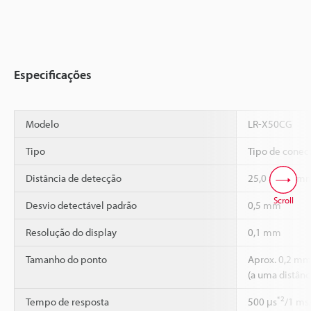
Especificações
Modelo
LR-X50CG
Tipo
Tipo de conec
Distância de detecção
25,0 a 50,0 m
Scroll
Desvio detectável padrão
0,5 mm
Resolução do display
0,1 mm
Tamanho do ponto
Aprox. 0,2 m
(a uma distân
*2
Tempo de resposta
500 μs
/1 ms