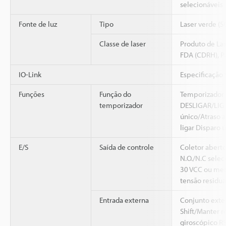
selecionáveis
Fonte de luz
Tipo
Laser verde (
Classe de laser
Produto de Las
FDA (CDRH), P
IO-Link
Especificação
Funções
Função do
Temporizador 
temporizador
DESLIGAR/LIGA
único/Atraso a
ligar Disparo 
E/S
Saída de controle
Coletor abert
N.O./N.C selec
30 VCC ou men
tensão residua
Entrada externa
Conjunto exte
Shift/Manter r
giroscópico RS