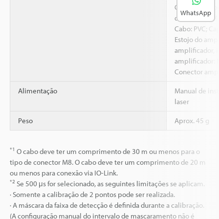
Gaxeta da cab
WhatsApp
da lente), EVM
Cabo: PVC; Ca
Estojo do ampl
amplificador, 
amplificador:
Conector ampl
Alimentação
Manual de inst
laser
Peso
Aprox. 45 g
*1
O cabo deve ter um comprimento de 30 m ou menos para o
tipo de conector M8. O cabo deve ter um comprimento de 20 m
ou menos para conexão via IO-Link.
*2
Se 500 μs for selecionado, as seguintes limitações se aplicam.
· Somente a calibração de 2 pontos pode ser realizada.
· A máscara da faixa de detecção é definida durante a calibração.
(A configuração manual do intervalo de mascaramento não é