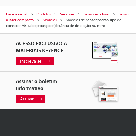
Página inicial
Produtos
Sensores
Sensores a laser
Sensor
a laser compacto
Modelos
Modelos de sensor padrão Tipo de
conector M8 cabo protegido (distância de detecção: 50 mm)
ACESSO EXCLUSIVO A
MATERIAIS KEYENCE
Inscreva-se!
Assinar o boletim
informativo
Assinar