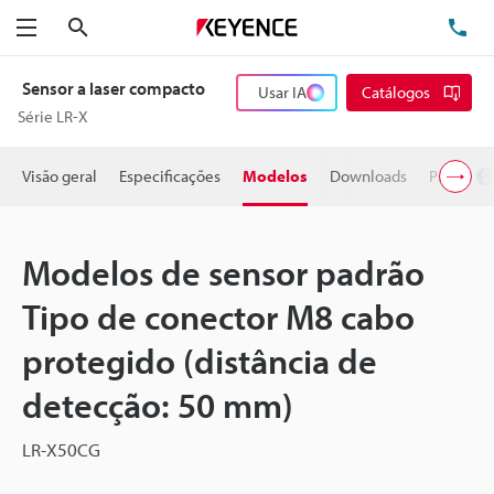
Pesquisa
TE
Menu
Sensor a laser compacto
Usar IA
Catálogos
Série LR-X
Visão geral
Especificações
Modelos
Downloads
Preço
Modelos de sensor padrão
Tipo de conector M8 cabo
protegido (distância de
detecção: 50 mm)
LR-X50CG