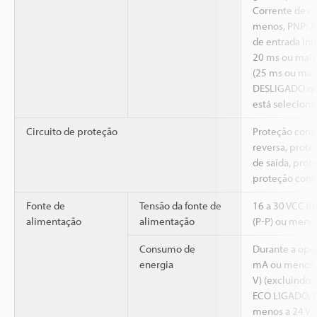
Corrente de cu
menos, PNP: 
de entrada inf
20 ms ou mai
(25 ms ou mai
DESLIGADO qu
está selecion
Circuito de proteção
Proteção cont
reversa, prote
de saída, prot
proteção contr
Fonte de
Tensão da fonte de
16 a 30 VCC (
alimentação
alimentação
(P-P) ou menos
Consumo de
Durante a ope
energia
mA ou menos a
V) (excluindo 
ECO LIGADO/T
menos a 24 V,