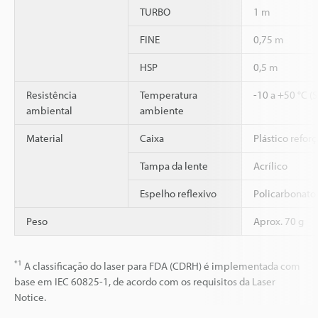
TURBO
1 m
FINE
0,75 m
HSP
0,5 m
Resistência
Temperatura
-10 a +50 °C (
ambiental
ambiente
Material
Caixa
Plástico refor
Tampa da lente
Acrílico
Espelho reflexivo
Policarbonato ,
Peso
Aprox. 70 g
*1
A classificação do laser para FDA (CDRH) é implementada com
base em IEC 60825-1, de acordo com os requisitos da Laser
Notice.