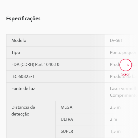
Especificações
Modelo
LV-S61
Tipo
Ponto pequen
FDA (CDRH) Part 1040.10
Produto de las
Scroll
IEC 60825-1
Produto de las
Fonte de luz
Laser vermelho
Comprimento 
Distância de
MEGA
2,5 m
detecção
ULTRA
2 m
SUPER
1,5 m