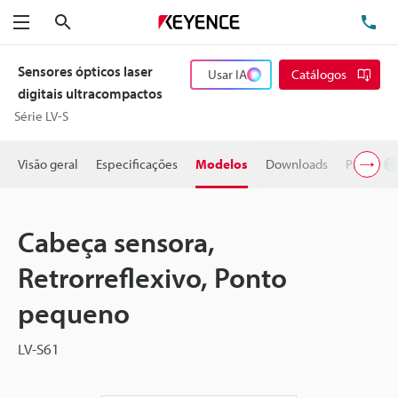
Pesquisa
TE
Menu
Sensores ópticos laser
Usar IA
Catálogos
digitais ultracompactos
Série LV-S
Visão geral
Especificações
Modelos
Downloads
Preço
Cabeça sensora,
Retrorreflexivo, Ponto
pequeno
LV-S61