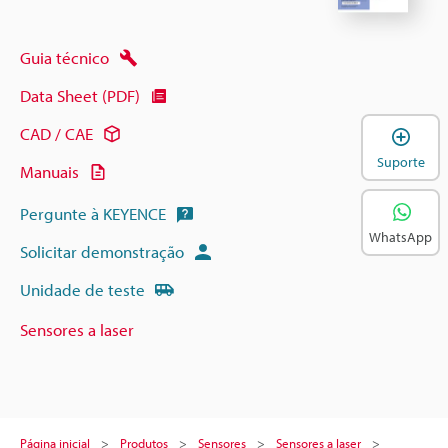
Guia técnico
Data Sheet (PDF)
A
CAD / CAE
Suporte
Manuais
Pergunte à KEYENCE
WhatsApp
Solicitar demonstração
Unidade de teste
Sensores a laser
Página inicial
Produtos
Sensores
Sensores a laser