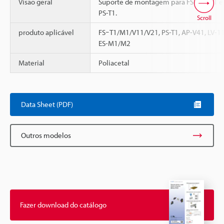
Visão geral
Suporte de montagem para FSｰT1/M1 e
PS-T1.
Scroll
produto aplicável
FSｰT1/M1/V11/V21, PS-T1, AP-V41, LV-11
ES-M1/M2
Material
Poliacetal
Data Sheet (PDF)
Outros modelos
Fazer download do catálogo