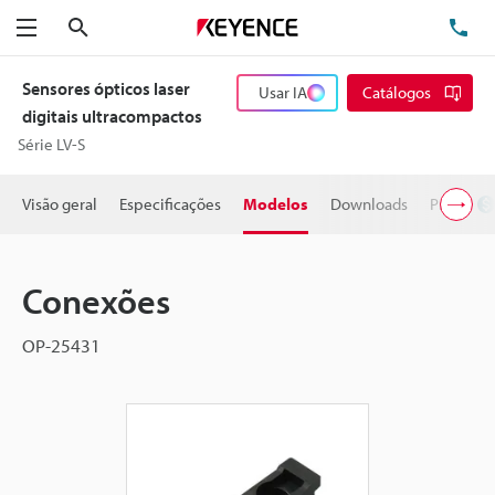
Pesquisa
TE
Menu
Sensores ópticos laser
Usar IA
Catálogos
digitais ultracompactos
Série LV-S
Visão geral
Especificações
Modelos
Downloads
Preço
Conexões
OP-25431