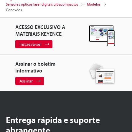
Sensores ópticos laser digitais ultracompactos
Modelos
Conexões
ACESSO EXCLUSIVO A
MATERIAIS KEYENCE
Inscreva-se!
Assinar o boletim
informativo
Assinar
Entrega rápida e suporte
abrangente