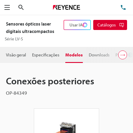
Pesquisa
TE
Menu
Sensores ópticos laser
Usar IA
Catálogos
digitais ultracompactos
Série LV-S
Visão geral
Especificações
Modelos
Downloads
Preço
Conexões posteriores
OP-84349