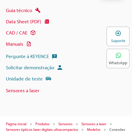
Guia técnico
Data Sheet (PDF)
A
CAD / CAE
Suporte
Manuais
Pergunte à KEYENCE
WhatsApp
Solicitar demonstração
Unidade de teste
Sensores a laser
Página inicial
Produtos
Sensores
Sensores a laser
Sensores ópticos laser digitais ultracompactos
Modelos
Conexões