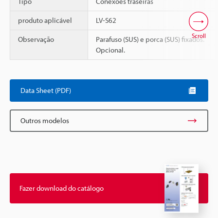
Tipo
Conexões traseiras
produto aplicável
LV-S62
Scroll
Observação
Parafuso (SUS) e porca (SUS) fixados.
Opcional.
Data Sheet (PDF)
Outros modelos
Fazer download do catálogo