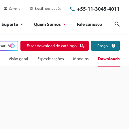
+55-11-3045-4011
Carreira
Brasil
português
Suporte
Quem Somos
Fale conosco
Pesq
sar IA
Fazer download do catálogo
Preço
Visão geral
Especificações
Modelos
Downloads