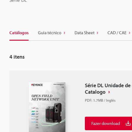
Catálogos
Guia técnico
Data Sheet
CAD / CAE
4
itens
Série DL Unidade de
Catalogo
PDF
:
1.7MB
/
Inglês
Fazer download