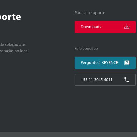
porte
Para seu suporte
Downloads
de seleção até
Fale conosco
peração no local
Pergunte à KEYENCE
+55-11-3045-4011