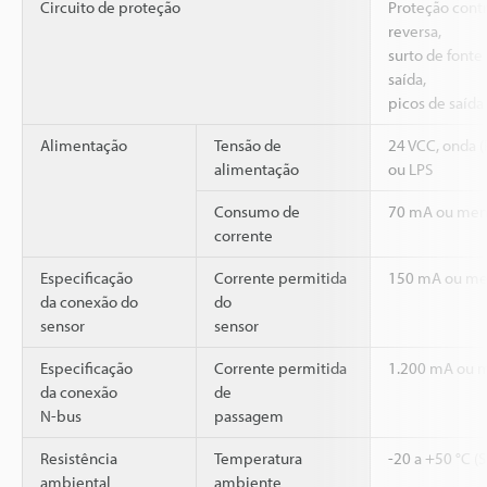
Circuito de proteção
Proteção cont
reversa,
surto de fonte
saída,
picos de saída
Alimentação
Tensão de
24 VCC, onda (
alimentação
ou LPS
Consumo de
70 mA ou meno
corrente
Especificação
Corrente permitida
150 mA ou m
da conexão do
do
sensor
sensor
Especificação
Corrente permitida
1.200 mA ou 
da conexão
de
N-bus
passagem
Resistência
Temperatura
-20 a +50 °C (
ambiental
ambiente