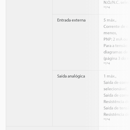
N.O./N.C. sele
*1
*4
Entrada externa
5 máx.,
Corrente de cu
menos,
PNP: 2 mA ou 
Para a tensão 
diagramas de 
(página 3 do m
*1
*4
Saída analógica
1 máx.,
Saída de corre
selecionável,
Saída de corre
Resistência de
Saída de tensão
Resistência de
*1
*4