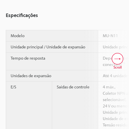
Especificações
Modelo
MU-N11
Unidade principal / Unidade de expansão
Unidade princ
Tempo de resposta
Depende do m
*1
conectado
Scroll
Unidades de expansão
Até 4 unidade
E/S
Saídas de controle
4 máx.,
Coletor NPN a
selecionável,
24 V ou menos
Unidade princ
Unidade de ex
Tensão residua