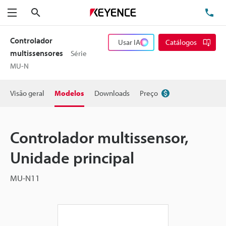
Pesquisa
TE
Menu
Controlador
Usar IA
Catálogos
multissensores
Série
MU-N
Visão geral
Modelos
Downloads
Preço
Controlador multissensor,
Unidade principal
MU-N11