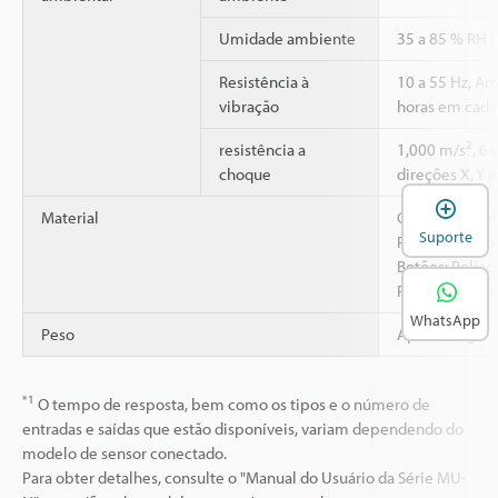
Umidade ambiente
35 a 85 % RH 
Resistência à
10 a 55 Hz, A
vibração
horas em cada 
2
resistência a
1,000 m/s
, 6
choque
direções X, Y e
A
Material
Carcaça e prot
Suporte
Policarbonato
Botões: Poliac
Painel do vis
WhatsApp
Peso
Aprox. 70 g
*1
O tempo de resposta, bem como os tipos e o número de
entradas e saídas que estão disponíveis, variam dependendo do
modelo de sensor conectado.
Para obter detalhes, consulte o "Manual do Usuário da Série MU-