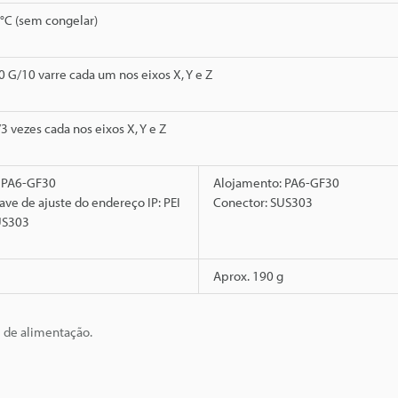
 °C (sem congelar)
0 G/10 varre cada um nos eixos X, Y e Z
3 vezes cada nos eixos X, Y e Z
 PA6-GF30
Alojamento: PA6-GF30
ve de ajuste do endereço IP: PEI
Conector: SUS303
US303
Aprox. 190 g
e de alimentação.