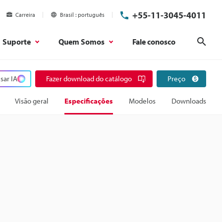
+55-11-3045-4011
Carreira
Brasil
português
Suporte
Quem Somos
Fale conosco
Pesq
sar IA
Fazer download do catálogo
Preço
Visão geral
Especificações
Modelos
Downloads