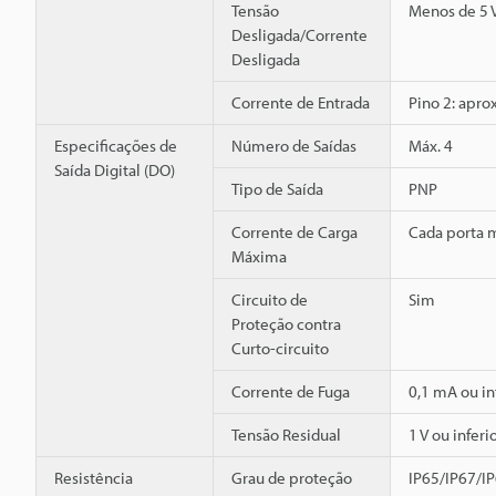
Tensão
Menos de 5 
Desligada/Corrente
Desligada
Corrente de Entrada
Pino 2: apro
Especificações de
Número de Saídas
Máx. 4
Saída Digital (DO)
Tipo de Saída
PNP
Corrente de Carga
Cada porta 
Máxima
Circuito de
Sim
Proteção contra
Curto-circuito
Corrente de Fuga
0,1 mA ou in
Tensão Residual
1 V ou inferi
Resistência
Grau de proteção
IP65/IP67/I