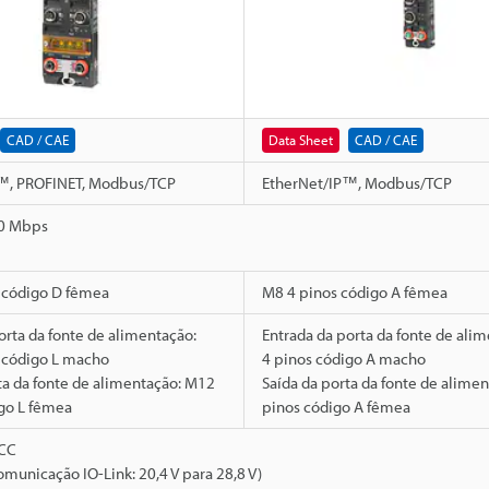
CAD / CAE
Data Sheet
CAD / CAE
™, PROFINET, Modbus/TCP
EtherNet/IP™, Modbus/TCP
0 Mbps
 código D fêmea
M8 4 pinos código A fêmea
orta da fonte de alimentação:
Entrada da porta da fonte de ali
 código L macho
4 pinos código A macho
ta da fonte de alimentação: M12
Saída da porta da fonte de alime
igo L fêmea
pinos código A fêmea
VCC
omunicação IO-Link: 20,4 V para 28,8 V)