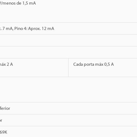
V/menos de 1,5 mA
x. 7 mA, Pino 4: Aprox. 12 mA
máx 2 A
Cada porta máx 0,5 A
ferior
or
P69K