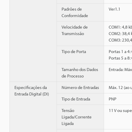
Padrões de
Ver1.1
Conformidade
Velocidade de
COM1: 4,8 k
Transmissão
COM2: 38,4 
COM3: 230,4
Tipo de Porta
Portas 1 a 4:
Portas 5 a 8:
Tamanho dos Dados
Entrada: Máx
de Processo
Especificações da
Número de Entradas
Máx. 12 (ao 
Entrada Digital (DI)
Tipo de Entrada
PNP
Tensão
11 V ou supe
Ligada/Corrente
Ligada