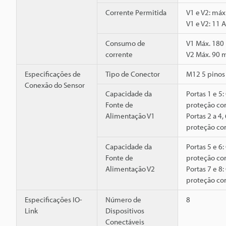
Corrente Permitida
V1 e V2: máx
V1 e V2: 11 A
Consumo de
V1 Máx. 180
corrente
V2 Máx. 90 
Especificações de
Tipo de Conector
M12 5 pinos
Conexão do Sensor
Capacidade da
Portas 1 e 5
Fonte de
proteção con
Alimentação V1
Portas 2 a 4,
proteção con
Capacidade da
Portas 5 e 6
Fonte de
proteção con
Alimentação V2
Portas 7 e 8
proteção con
Especificações IO-
Número de
8
Link
Dispositivos
Conectáveis