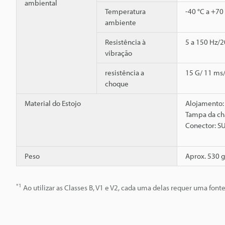
ambiental
Temperatura
-40 °C a +70
ambiente
Resistência à
5 a 150 Hz/2
vibração
resistência a
15 G/ 11 ms/
choque
Material do Estojo
Alojamento:
Tampa da cha
Conector: S
Peso
Aprox. 530 g
*1
Ao utilizar as Classes B, V1 e V2, cada uma delas requer uma font