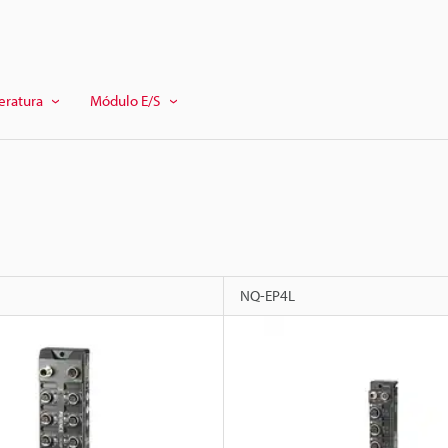
eratura
Módulo E/S
NQ-EP4L