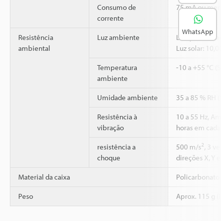
Consumo de
75 mA ou men
corrente
WhatsApp
Resistência
Luz ambiente
Lâmpada incan
ambiental
Luz solar: 10,
Temperatura
-10 a +55 °C (
ambiente
Umidade ambiente
35 a 85 % RH 
Resistência à
10 a 55 Hz, A
vibração
horas em cada 
2
resistência a
500 m/s
, 3 v
choque
direções X, Y e
Material da caixa
Policarbonato
Peso
Aprox. 115 g (