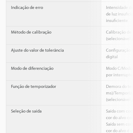
Indicação de erro
Intensidade de
de luz insufici
insuficiente
Método de calibração
Calibração de
(selecionável 
Ajuste do valor de tolerância
Configuração 
digital
Modo de diferenciação
Modo C/Modo C
por interrupto
Função de temporizador
Demora do tem
ms)/Temporiz
(selecionável 
Seleção de saída
Saída com cor
cor do alvo co
Saída sem cor
cor do alvo é d