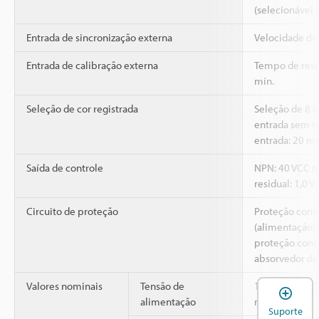
(selecionável 
Entrada de sincronização externa
Velocidade de 
Entrada de calibração externa
Tempo de resp
mín.
Seleção de cor registrada
Seleção de 8 b
entrada sem t
entrada: 20 ms
Saída de controle
NPN: 40 VCC m
residual: 1,0 V
Circuito de proteção
Proteção contr
(alimentação),
proteção contr
absorvedor de 
Valores nominais
Tensão de
12 - 24 VCC ±1
A
alimentação
menos
Suporte