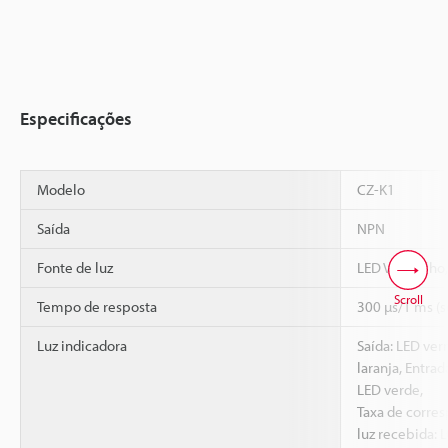
Especificações
Modelo
CZ-K1
Saída
NPN
Fonte de luz
LED Vermelho,
Scroll
Tempo de resposta
300 µs/1 ms (s
Luz indicadora
Saída: LED ver
laranja, Entra
LED verde,
Taxa de corre
luz recebida: