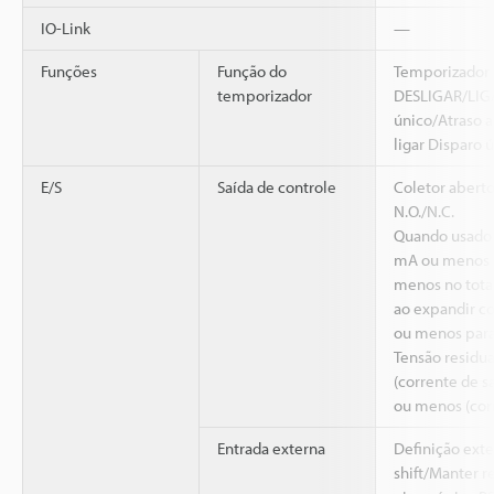
IO-Link
—
Funções
Função do
Temporizador 
temporizador
DESLIGAR/LIGA
único/Atraso a
ligar Disparo 
E/S
Saída de controle
Coletor abert
N.O./N.C.
Quando usado 
mA ou menos p
menos no total
ao expandir c
ou menos para
Tensão residua
(corrente de s
ou menos (corr
Entrada externa
Definição ext
shift/Manter r