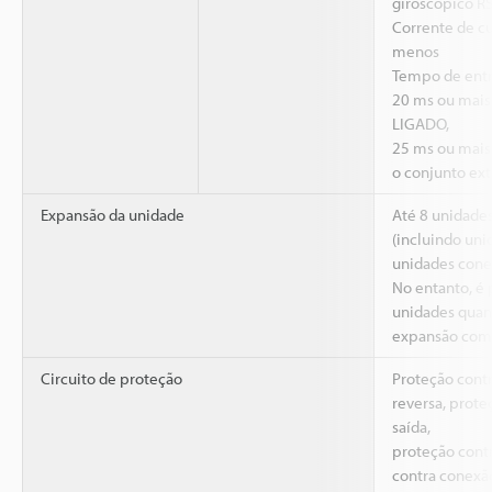
giroscópico RS
Corrente de cu
menos
Tempo de entr
20 ms ou mais
LIGADO,
25 ms ou mai
o conjunto ext
Expansão da unidade
Até 8 unidade
(incluindo uni
unidades cone
No entanto, é 
unidades quan
expansão com 
Circuito de proteção
Proteção cont
reversa, prote
saída,
proteção contr
contra conexão