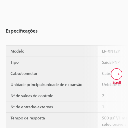
Especificações
Modelo
LR-XN12P
Tipo
Saída PNP
Cabo/conector
Cabo
Scroll
Unidade principal/unidade de expansão
Unidade de e
Nº de saídas de controle
2
Nº de entradas externas
1
*1
Tempo de resposta
500 μs
/1 ms
selecionáveis