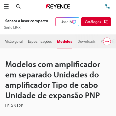
Pesquisa
TE
Menu
Sensor a laser compacto
Usar IA
Catálogos
Série LR-X
Visão geral
Especificações
Modelos
Downloads
Preço
Modelos com amplificador
em separado Unidades do
amplificador Tipo de cabo
Unidade de expansão PNP
LR-XN12P