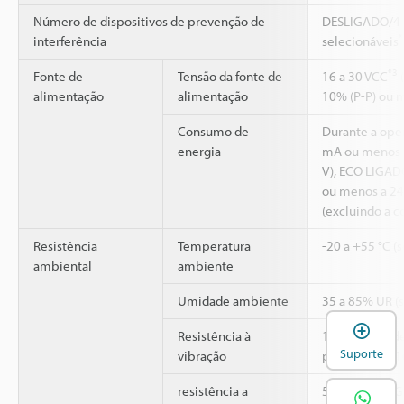
Número de dispositivos de prevenção de
DESLIGADO/4 
*
interferência
selecionáveis
*3
Fonte de
Tensão da fonte de
16 a 30 VCC
(
alimentação
alimentação
10% (P-P) ou m
Consumo de
Durante a ope
energia
mA ou menos a
V), ECO LIGA
ou menos a 24
(excluindo a c
Resistência
Temperatura
-20 a +55 °C (
ambiental
ambiente
Umidade ambiente
35 a 85% UR (
A
Resistência à
10 a 500 Hz; d
Suporte
vibração
potência: 0,81
2
resistência a
500 m/s
(50G)