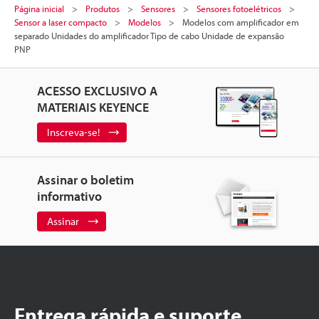
Página inicial
Produtos
Sensores
Sensores fotoelétricos
Sensor a laser compacto
Modelos
Modelos com amplificador em
separado Unidades do amplificador Tipo de cabo Unidade de expansão
PNP
ACESSO EXCLUSIVO A
MATERIAIS KEYENCE
Inscreva-se!
Assinar o boletim
informativo
Assinar
Entrega rápida e suporte