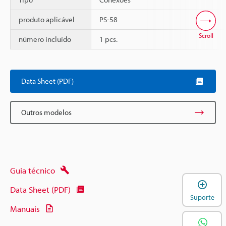
produto aplicável
PS-58
Scroll
número incluído
1 pcs.
Data Sheet (PDF)
Outros modelos
Guia técnico
A
Data Sheet (PDF)
Suporte
Manuais