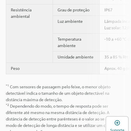
Resistência
Grau de proteção
IP67
ambiental
Luz ambiente
Lâmpada incan
Luz solar: 12,
Temperatura
-10 a +60 °C (
ambiente
Umidade ambiente
35 a 85 % RH 
Peso
Aprox. 40 g (i
*1
Com sensores de passagem pelo feixe, o menor objeto
detectável indica o tamanho de um objeto detectável na
distância máxima de detecção.
*2
Dependendo do modo, o tempo de resposta pode ser
diferente até mesmo na mesma distância de detecção. A
distância de detecção entre parênteses é o valor ao se ativar o
A
modo de detecção de longa distância e se utilizar um cabo de
Suporte