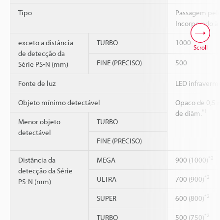
Tipo
Passagem pelo
Incorporado à
exceto a distância
TURBO
1000
Scroll
de detecção da
FINE (PRECISO)
500
Série PS-N (mm)
Fonte de luz
LED infraverm
Objeto mínimo detectável
Opaco de 0,5
*1
de diâm.
Menor objeto
TURBO
detectável
FINE (PRECISO)
*2
Distância da
MEGA
900 (1000)
detecção da Série
*2
ULTRA
700 (900)
PS-N (mm)
*2
SUPER
600 (800)
*2
TURBO
500 (750)