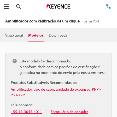
Pesquisa
TE
Menu
Amplificador com calibração de um clique
Série PS-T
Visão geral
Modelos
Downloads
Este modelo foi descontinuado.
A conformidade com os padrões de certificação é
garantida no momento do envio pela nossa empresa.
Produtos Substituíveis Recomendados:
Amplificador, tipo de cabo, unidade de expansão, PNP -
PS-N12P
Fale conosco:
+55-11-3045-4011
Formulário de consulta