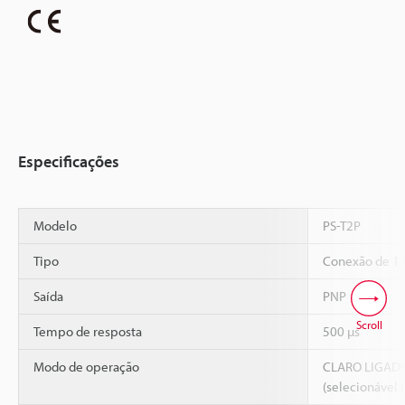
Especificações
Modelo
PS-T2P
Tipo
Conexão de 1 
Saída
PNP
Scroll
Tempo de resposta
500 µs
Modo de operação
CLARO LIGAD
(selecionável 