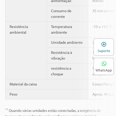
alimentação
menos
Consumo de
35 mA ou men
corrente
Resistência
Temperatura
-10 a +55 °C (
ambiental
ambiente
Umidade ambiente
35 a 85 % RH 
A
Suporte
Resistência à
10 a 55 Hz, A
vibração
horas em cada 
2
resistência a
500 m/s
, 3 v
WhatsApp
choque
direções X, Y e
Material da caixa
Corpo/Tampa: 
Peso
Aprox. 40 g (i
*1
Quando várias unidades estão conectadas, a exigência de