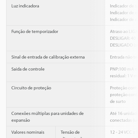
Luz indicadora
Indicador de s
Indicador de o
Indicador de c
Função de temporizador
Atraso ao LIGA
DESLIGAR: 40 
DESLIGADO (se
Sinal de entrada de calibração externa
Entrada não te
Saída de controle
PNP:100 mA má
residual: 1 V m
Circuito de proteção
Proteção contr
proteção cont
de surto
Conexões múltiplas para unidades de
Até 16 unidad
expansão
conectadas (um
Valores nominais
Tensão de
12 - 24 VCC ±1