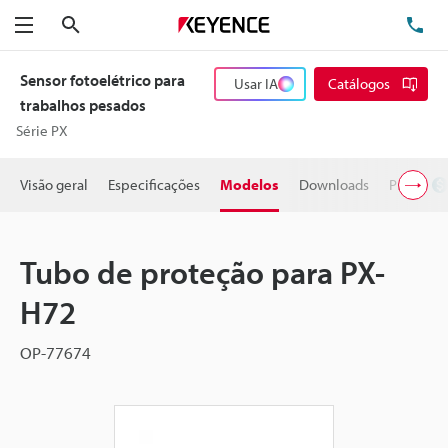
Pesquisa
TE
Menu
Sensor fotoelétrico para
Usar IA
Catálogos
trabalhos pesados
Série PX
Visão geral
Especificações
Modelos
Downloads
Preço
Tubo de proteção para PX-
H72
OP-77674