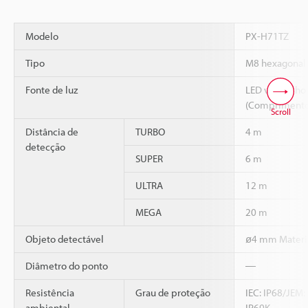
Modelo
PX-H71TZ
Tipo
M8 hexagonal 
Fonte de luz
LED vermelho 
(Compriment
Scroll
Distância de
TURBO
4 m
detecção
SUPER
6 m
ULTRA
12 m
MEGA
20 m
Objeto detectável
ø4 mm Materi
Diâmetro do ponto
―
Resistência
Grau de proteção
IEC: IP68/JEM:
ambiental
IP69K