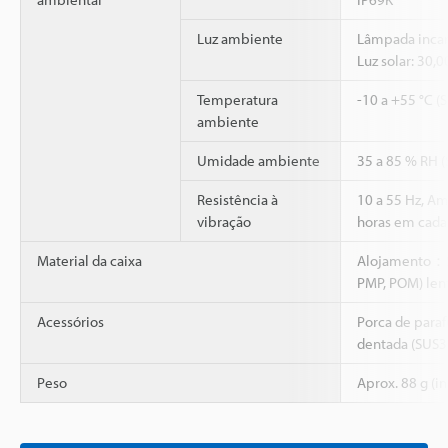
Luz ambiente
Lâmpada incan
Luz solar: 30,
Temperatura
-10 a +55 °C (
ambiente
Umidade ambiente
35 a 85 % RH 
Resistência à
10 a 55 Hz, A
vibração
horas em cada 
Material da caixa
Alojamento：S
PMP, POM) le
Acessórios
Porca de paraf
dentada (SUS3
Peso
Aprox. 88 g (i