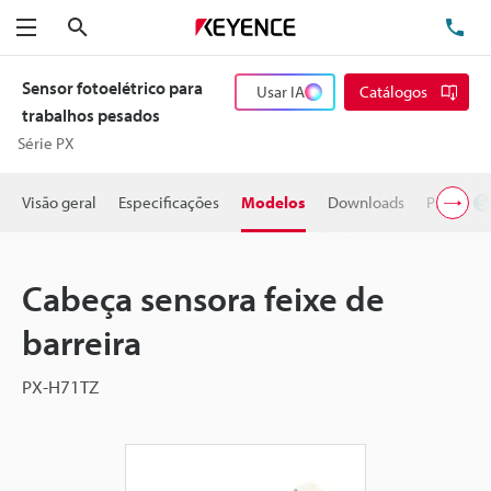
Pesquisa
TE
Menu
Sensor fotoelétrico para
Usar IA
Catálogos
trabalhos pesados
Série PX
Visão geral
Especificações
Modelos
Downloads
Preço
Cabeça sensora feixe de
barreira
PX-H71TZ