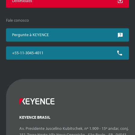
Downloads
Fale conosco
Pergunte à KEYENCE
+55-11-3045-4011
KEYENCE BRASIL
Av. Presidente Juscelino Kubitschek, nº 1.909 - 15º andar, conj.
151, Torre Norte, Vila Nova Conceição - São Paulo - SP - 04543-