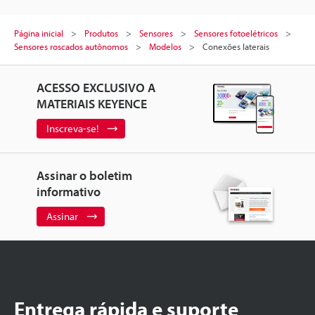
Página inicial
Produtos
Sensores
Sensores fotoelétricos
Sensores roscados autônomos
Modelos
Conexões laterais
ACESSO EXCLUSIVO A
MATERIAIS KEYENCE
Inscreva-se!
Assinar o boletim
informativo
Assinar
Entrega rápida e suporte