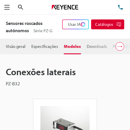
Pesquisa
TE
Menu
Sensores roscados
Usar IA
Catálogos
autônomos
Série PZ-G
Visão geral
Especificações
Modelos
Downloads
Preço
Conexões laterais
PZ-B32