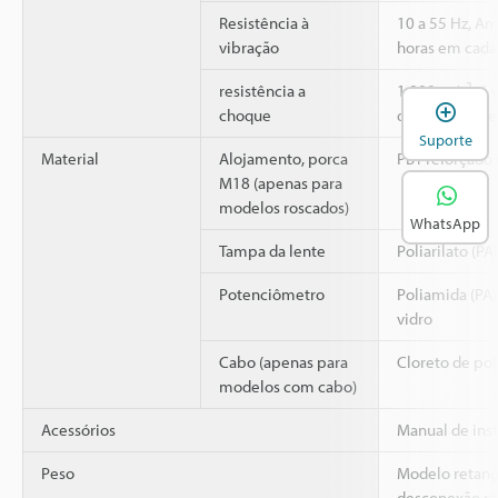
Resistência à
10 a 55 Hz, A
vibração
horas em cada 
2
resistência a
1,000 m/s
, 6
A
choque
direções X, Y e
Suporte
Material
Alojamento, porca
PBT reforçado 
M18 (apenas para
modelos roscados)
WhatsApp
Tampa da lente
Poliarilato (PA
Potenciômetro
Poliamida (PA)
vidro
Cabo (apenas para
Cloreto de poli
modelos com cabo)
Acessórios
Manual de ins
Peso
Modelo retang
desconexão rá