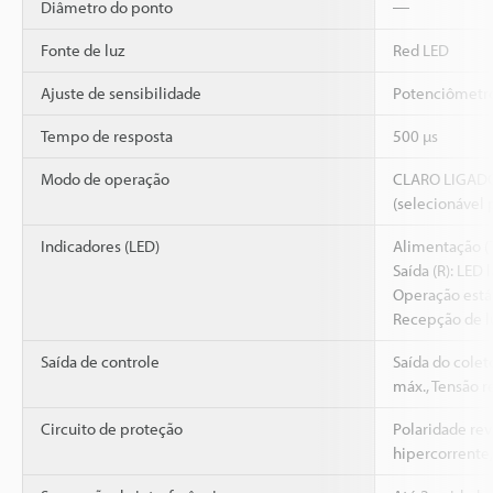
Diâmetro do ponto
―
Fonte de luz
Red LED
Ajuste de sensibilidade
Potenciômetro 
Tempo de resposta
500 µs
Modo de operação
CLARO LIGAD
(selecionável 
Indicadores (LED)
Alimentação (T
Saída (R): LED 
Operação está
Recepção de l
Saída de controle
Saída do colet
máx., Tensão re
Circuito de proteção
Polaridade rev
hipercorrente,