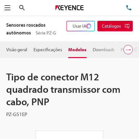
Pesquisa
TE
Menu
Sensores roscados
Usar IA
Catálogos
autônomos
Série PZ-G
Visão geral
Especificações
Modelos
Downloads
Preço
Tipo de conector M12
quadrado transmissor com
cabo, PNP
PZ-G51EP