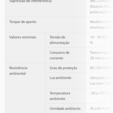
Supressão de interferência
Até 2 unidade
(Quando filtro
polarização es
Torque de aperto
Modelos retang
montagem): 0
Valores nominais
Tensão de
10 - 30 VCC, i
alimentação
%
Consumo de
Transmissor: 
corrente
28 mA ou men
Resistência
Grau de proteção
IEC: IP67/NEMA
ambiental
Luz ambiente
Lâmpada incan
Luz solar: 20,
Temperatura
-20 a +55 °C (
ambiente
Umidade ambiente
35 a 85 % RH 