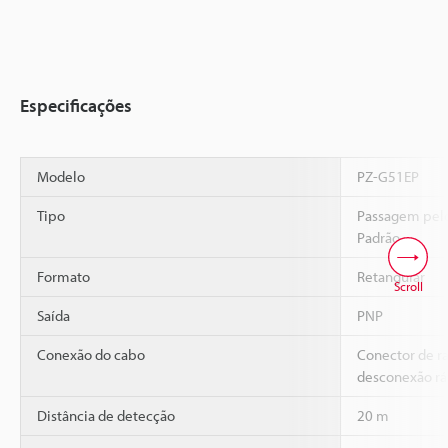
Especificações
Modelo
PZ-G51EP
Tipo
Passagem pelo
Padrão
Formato
Retangular
Scroll
Saída
PNP
Conexão do cabo
Conector de r
desconexão r
Distância de detecção
20 m