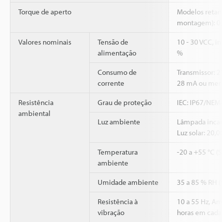
Torque de aperto
Modelos retang
montagem): 0
Valores nominais
Tensão de
10 - 30 VCC, i
alimentação
%
Consumo de
Transmissor: 
corrente
28 mA ou men
Resistência
Grau de proteção
IEC: IP67/NEMA
ambiental
Luz ambiente
Lâmpada incan
Luz solar: 20,
Temperatura
-20 a +55 °C (
ambiente
Umidade ambiente
35 a 85 % RH 
Resistência à
10 a 55 Hz, A
vibração
horas em cada 