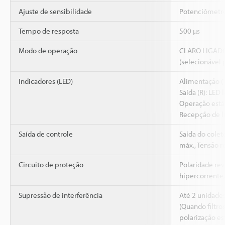
Ajuste de sensibilidade
Potenciômetro 
Tempo de resposta
500 µs
Modo de operação
CLARO LIGAD
(selecionável 
Indicadores (LED)
Alimentação (T
Saída (R): LED 
Operação está
Recepção de l
Saída de controle
Saída do colet
máx., Tensão re
Circuito de proteção
Polaridade rev
hipercorrente,
Supressão de interferência
Até 2 unidade
(Quando filtro
polarização es