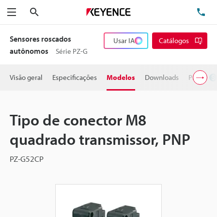
Pesquisa
TE
Menu
Sensores roscados
Usar IA
Catálogos
autônomos
Série PZ-G
Visão geral
Especificações
Modelos
Downloads
Preço
Tipo de conector M8
quadrado transmissor, PNP
PZ-G52CP