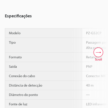
Especificações
Modelo
PZ-G52CP
Tipo
Passagem pelo
Alta potência
Formato
Retangular
Scroll
Saída
PNP
*
Conexão do cabo
Conector M8
Distância de detecção
40 m
Diâmetro do ponto
―
Fonte de luz
LED infraverm